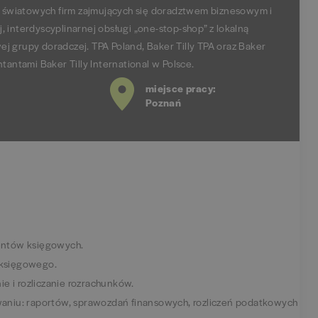
ch światowych firm zajmujących się doradztwem biznesowym i
 interdyscyplinarnej obsługi „one-stop-shop” z lokalną
j grupy doradczej. TPA Poland, Baker Tilly TPA oraz Baker
tantami Baker Tilly International w Polsce.
miejsce pracy:
Poznań
entów księgowych.
księgowego.
e i rozliczanie rozrachunków.
aniu: raportów, sprawozdań finansowych, rozliczeń podatkowych