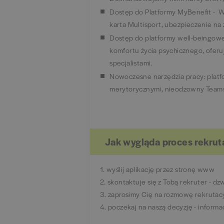
Dostęp do Platformy MyBenefit - Wy
karta Multisport, ubezpieczenie na
Dostęp do platformy well-beingowe
komfortu życia psychicznego, oferu
specjalistami.
Nowoczesne narzędzia pracy: platfo
merytorycznymi, nieodzowny Teams,
Jak wygląda proces rekrut
1. wyślij aplikację przez stronę www
2. skontaktuje się z Tobą rekruter -
3. zaprosimy Cię na rozmowę rekrutac
4. poczekaj na naszą decyzję - inform