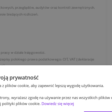
tkowych, przeglądów, audytów oraz kontroli zewnętrznych.
sie bieżących rozliczeń.
 pracy w dziale księgowości.
zepisy polskiego prawa podatkowego: CIT, VAT (deklaracje
we).
 angielskim na poziomie min. B1 (w korespondencji mailowej).
oją prywatność
e w księgowości w programie Excel (m.in. wyszukaj.pionowo,
ta z plików cookie, aby zapewnić lepszą wygodę użytkowania.
ą pracę, lubisz działać w zespole i wykazujesz się
 strony, wyrażasz zgodę na używanie przez nas wszystkich plików 
 polityki plików cookie.
Dowiedz się więcej