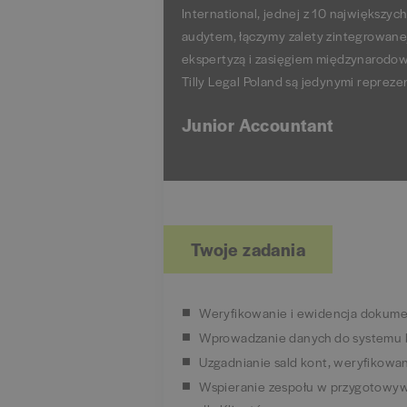
International, jednej z 10 największy
audytem, łączymy zalety zintegrowanej,
ekspertyzą i zasięgiem międzynarodowe
Tilly Legal Poland są jedynymi reprezen
Junior Accountant
Twoje zadania
Weryfikowanie i ewidencja dokum
Wprowadzanie danych do systemu 
Uzgadnianie sald kont, weryfikowani
Wspieranie zespołu w przygotowyw