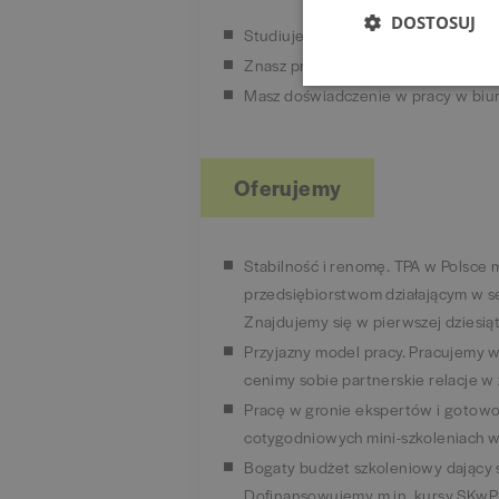
DOSTOSUJ
Studiujesz lub ukończyłeś/-aś kier
Znasz program Enova 365.
Masz doświadczenie w pracy w biu
Oferujemy
Stabilność i renomę. TPA w Polsce 
przedsiębiorstwom działającym w s
Znajdujemy się w pierwszej dziesią
Przyjazny model pracy. Pracujemy w
cenimy sobie partnerskie relacje w 
Pracę w gronie ekspertów i gotowoś
cotygodniowych mini-szkoleniach
Bogaty budżet szkoleniowy dający 
Dofinansowujemy m.in. kursy SKwP,