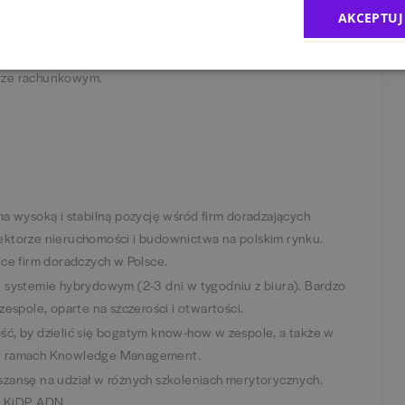
AKCEPTUJ
unek związany z ekonomią, finansami czy rachunkowością.
rze rachunkowym.
ma wysoką i stabilną pozycję wśród firm doradzających
ektorze nieruchomości i budownictwa na polskim rynku.
tce firm doradczych w Polsce.
 systemie hybrydowym (2-3 dni w tygodniu z biura). Bardzo
zespole, oparte na szczerości i otwartości.
ć, by dzielić się bogatym know-how w zespole, a także w
 w ramach Knowledge Management.
szansę na udział w różnych szkoleniach merytorycznych.
 KiDP, ADN.