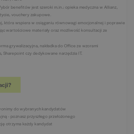
bór benefitów jest szeroki m.in.: opieka medyczna w Allianz,
 życie, vouchery zakupowe.
j, która wspiera w osiąganiu równowagi emocjonalnej i poprawie
jąc wartościowe materiały oraz możliwość konsultacji ze
rma grywalizacyjna, nakładka do Office ze wzorami
 Sharepoint czy dedykowane narzędzia IT.
acji?
 dzwonimy do wybranych kandydatów
yjną - poznasz przyszłego przełożonego
ację otrzyma każdy kandydat