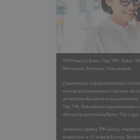
TPA Poland z Baker Tilly TPA i Baker 
Warszawie, Poznaniu i Katowicach.
Zapewniamy międzynarodowym koncer
rozwiązania biznesowe z zakresu dora
doradztwa dla sektora nieruchomości,
Tilly TPA. Naturalnym uzupełnieniem n
oferujemy pod marką Baker Tilly Legal
Jesteśmy częścią TPA Group, międzyn
ekspertów w 12 krajach Europy Środko