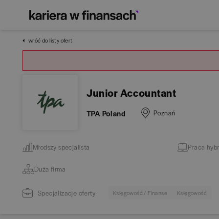
wróć do listy ofert
Junior Accountant
TPA Poland
Poznań
Młodszy specjalista
Praca hyb
Duża firma
Specjalizacje oferty
Księgowość / Finanse
Księgowość