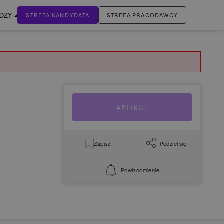
EDZY
STREFA KANDYDATA
STREFA PRACODAWCY
ZALOGUJ SIĘ
Nie masz jeszcze konta?
ZAREJESTRUJ SIĘ
APLIKUJ
Zapisz
Podziel się
Powiadomienie