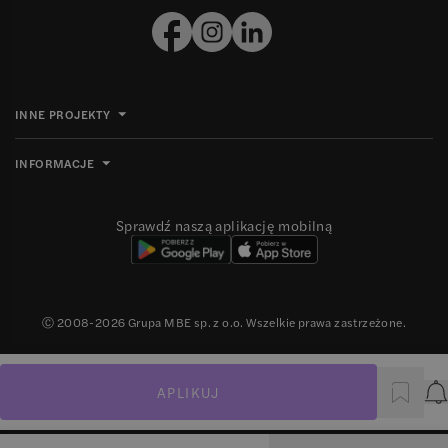
INNE PROJEKTY
INFORMACJE
Sprawdź naszą aplikację mobilną
Ⓒ 2008-
2026
Grupa MBE sp. z o.o. Wszelkie prawa zastrzeżone.
APLIKUJ
P