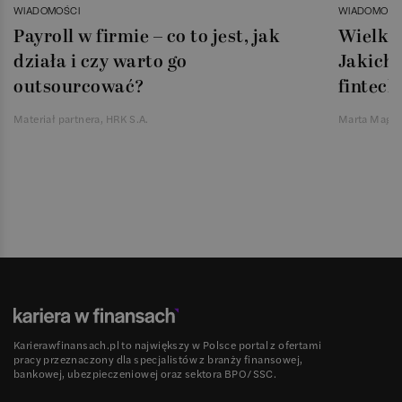
WIADOMOŚCI
WIADOMOŚC
Payroll w firmie – co to jest, jak
Wielka 
działa i czy warto go
Jakich 
outsourcować?
fintech
Materiał partnera, HRK S.A.
Marta Magie
Karierawfinansach.pl to największy w Polsce portal z ofertami
pracy przeznaczony dla specjalistów z branży finansowej,
bankowej, ubezpieczeniowej oraz sektora BPO/SSC.