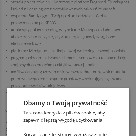
szeroki pakiet szkoleń – korzystaj z platform Degreed, Pluralsight i
LinkedIn Learning oraz certyfikowanych szkoleń Microsoft
wsparcie Buddy’ego – Twój opiekun będzie dla Ciebie
przewodnikiem po KPMG
atrakcyjny pakiet socjalny, w tym kartę Multisport, dodatkowe
ubezpieczenie na życie, prywatną opiekę medyczną, bony
okolicznościowe
platformę Mindgram – zadbaj o swój wellbeing i rozwój osobisty
program poleceń – otrzymasz bonus finansowy za rekomendację
znajomych do pracy/na praktyki w naszej firmie
możliwość zaangażowania się w różnorodne formy wolontariatu
pracowniczego oraz program grantowy wspierający zgłaszane
przez pracowników inicjatywy
wyjazdy i spotkania integracyjne – zorganizujemy i dofinansujemy
budowanie relacji zespołowych
Dbamy o Twoją prywatność
Nasz proces rekrutacyjny
Ta strona korzysta z plików cookie, aby
zapewnić lepszą wygodę użytkowania.
Aplikacja online
Testy online
Korzystając z tej strony, wyrażasz zgodę
Rozmowa rekrutacyjna