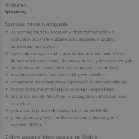
Model pracy
hybrydowy
Sprawdź nasze wymagania
co najmniej rok doświadczenia w obszarze finansów lub
rachunkowości (mile widziane doświadczenie w badaniu
sprawozdań finansowych)
wykształcenie wyższe lub status studenta/tki ​minimum IV roku
kierunków ekonomicznych, finansowych, ścisłych lub pokrewnych
zainteresowanie rozwojem w branży audytorsko-doradczej
rozwinięte zdolności analityczne i logiczne myślenie
umiejętność pracy zespołowej i gotowość do pracy projektowej
bardzo dobra znajomość języka polskiego i angielskiego
znajomość pakietu MS Office, w szczególności MS Excel oraz
narzędzi AI
gotowość do podróży służbowych do klientów KPMG
pełna dyspozycyjność i możliwość rozpoczęcia pracy od 2
września 2026 r.
Odkryj zadania, które czekają na Ciebie