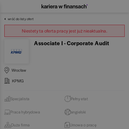
wróć do listy ofert
Niestety ta oferta pracy jest już nieaktualna.
Associate I - Corporate Audit
Wrocław
KPMG
Specjalista
Pełny etat
Praca hybrydowa
angielski
Duża firma
Umowa o pracę