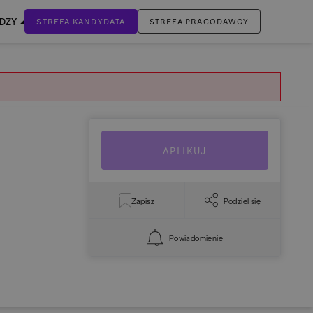
EDZY
STREFA KANDYDATA
STREFA PRACODAWCY
ZALOGUJ SIĘ
Nie masz jeszcze konta?
ZAREJESTRUJ SIĘ
APLIKUJ
Zapisz
Podziel się
Powiadomienie