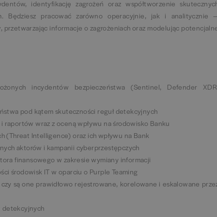
ydentów, identyfikację zagrożeń oraz współtworzenie skutecznyc
. Będziesz pracować zarówno operacyjnie, jak i analitycznie 
 przetwarzając informacje o zagrożeniach oraz modelując potencjaln
łożonych incydentów bezpieczeństwa (Sentinel, Defender XDR
zeństwa pod kątem skuteczności reguł detekcyjnych
 i raportów wraz z oceną wpływu na środowisko Banku
ch (Threat Intelligence) oraz ich wpływu na Bank
nych aktorów i kampanii cyberprzestępczych
ktora finansowego w zakresie wymiany informacji
ci środowisk IT w oparciu o Purple Teaming
a, czy są one prawidłowo rejestrowane, korelowane i eskalowane prze
w detekcyjnych