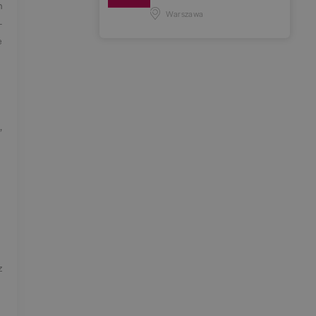
h
Warszawa
—
e
,
z