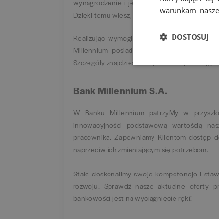
wynagrodzenie i jego elementy, znajdziesz n
warunkami naszej
Dzięki temu wiesz, czego się spodziewać na k
DOSTOSUJ
Realizując wymogi określone w art. 24 ust.
Millennium posiada procedurę dotyczącą zg
Szczegóły znajdziesz tutaj
Informacja dla sygn
Bank Millennium S.A.
W Banku Millennium patrzyMy w przyszłoś
innowacyjności podstawową wartością nasz
pracownika. Zapewniamy Klientom dostęp d
naprzeciw ich zmieniającym się potrzebom.
Stale doskonalimy swoje kompetencje i staw
rozwoju. Sprawdź nasze aktualne oferty p
bankowości jest na wyciągnięcie ręki!