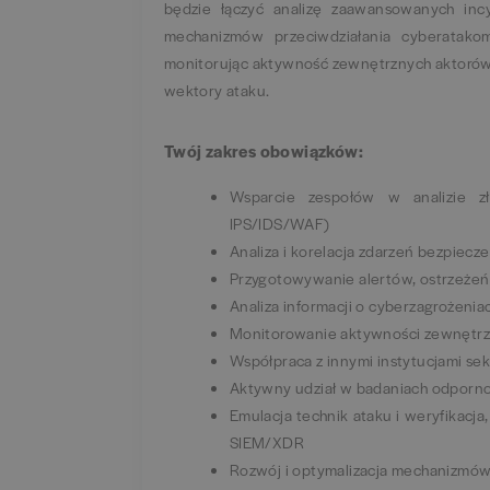
będzie łączyć analizę zaawansowanych inc
mechanizmów przeciwdziałania cyberatakom
monitorując aktywność zewnętrznych aktorów,
wektory ataku.
Twój zakres obowiązków:
Wsparcie zespołów w analizie z
IPS/IDS/WAF)
Analiza i korelacja zdarzeń bezpiec
Przygotowywanie alertów, ostrzeżeń
Analiza informacji o cyberzagrożenia
Monitorowanie aktywności zewnętrz
Współpraca z innymi instytucjami se
Aktywny udział w badaniach odpornoś
Emulacja technik ataku i weryfikacj
SIEM/XDR
Rozwój i optymalizacja mechanizmó