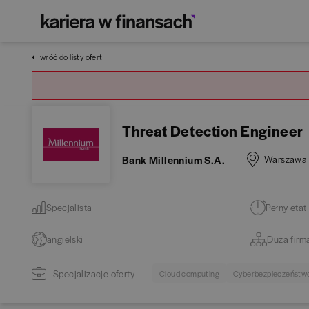
wróć do listy ofert
Threat Detection Engineer
Bank Millennium S.A.
Warszawa
Specjalista
Pełny etat
angielski
Duża firm
Specjalizacje oferty
Cloud computing
Cyberbezpieczeństw