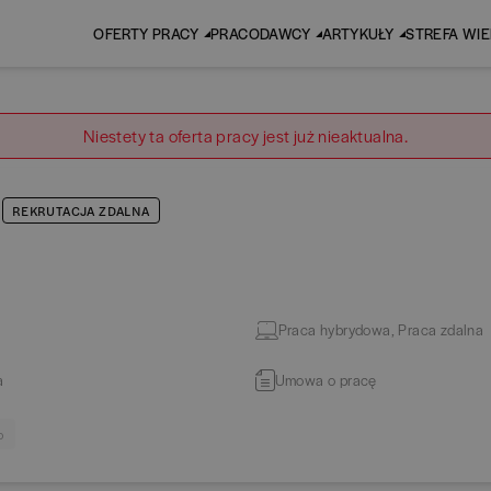
OFERTY PRACY
PRACODAWCY
ARTYKUŁY
STREFA WI
Niestety ta oferta pracy jest już nieaktualna.
REKRUTACJA ZDALNA
Praca hybrydowa, Praca zdalna
a
Umowa o pracę
o