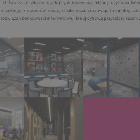
 IT tworzą rozwiązania, z których korzystają miliony użytkowników
dla każdego z obszarów naszej działalności, stanowiąc technologiczn
ozwiązań bankowości internetowej, kreuj cyfrową przyszłość razem 