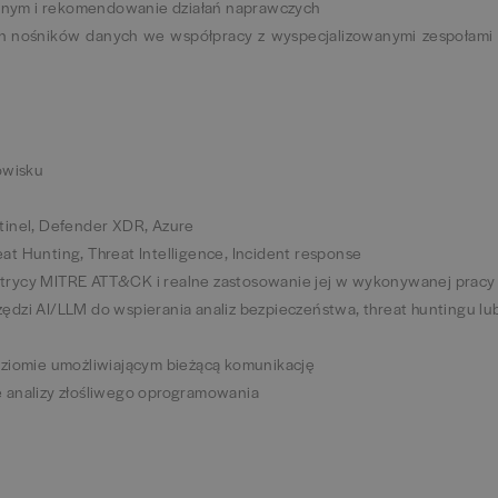
cyjnym i rekomendowanie działań naprawczych
h nośników danych we współpracy z wyspecjalizowanymi zespołami 
owisku
tinel, Defender XDR, Azure
t Hunting, Threat Intelligence, Incident response
trycy MITRE ATT&CK i realne zastosowanie jej w wykonywanej pracy
dzi AI/LLM do wspierania analiz bezpieczeństwa, threat huntingu lu
oziomie umożliwiającym bieżącą komunikację
 analizy złośliwego oprogramowania