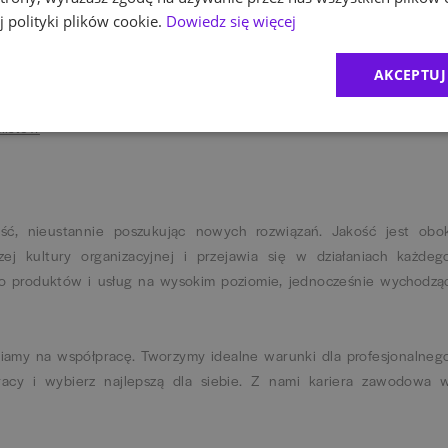
a
Kariera - Bank Millennium
po wybraniu interesującego Cię obszaru
 polityki plików cookie.
Dowiedz się więcej
ażdym etapie.
AKCEPTUJ
 6 ustawy z dnia 14 czerwca 2024 r. o ochronie sygnalistów, Ban
łaszania Informacji o naruszeniu prawa (zgłoszenia wewnętrzne)
alistów
ć, nieustannie poszukując nowych rozwiązań. Jakość jest obo
ej kultury organizacyjnej i przejawia się w działaniach każdeg
o produktów i usług na wysokim poziomie, jednocześnie wychodzą
iamy na współpracę. Tworzymy idealne warunki dla profesjonalneg
racy i wybierz najlepszą dla siebie. Z nami kariera zawodowa 