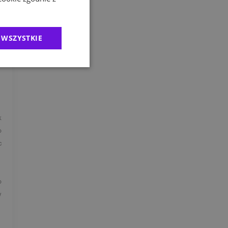
.
 WSZYSTKIE
k
.
k
o
c
o
w