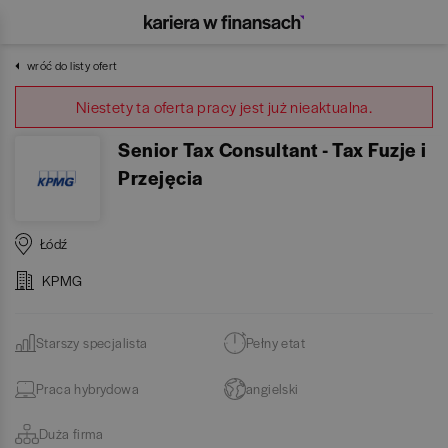
wróć do listy ofert
Niestety ta oferta pracy jest już nieaktualna.
Senior Tax Consultant - Tax Fuzje i
Przejęcia
Łódź
KPMG
Starszy specjalista
Pełny etat
Praca hybrydowa
angielski
Duża firma