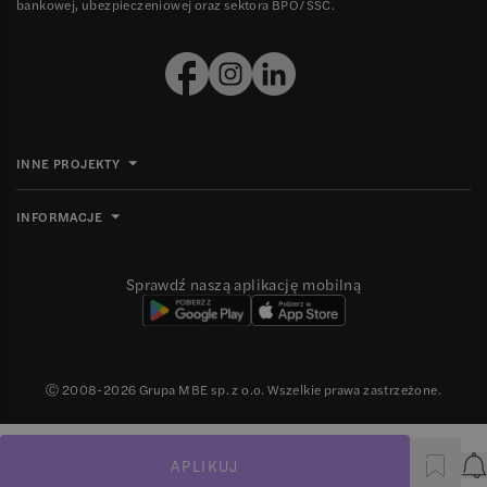
bankowej, ubezpieczeniowej oraz sektora BPO/SSC.
INNE PROJEKTY
INFORMACJE
Sprawdź naszą aplikację mobilną
Ⓒ 2008-
2026
Grupa MBE sp. z o.o. Wszelkie prawa zastrzeżone.
APLIKUJ
P