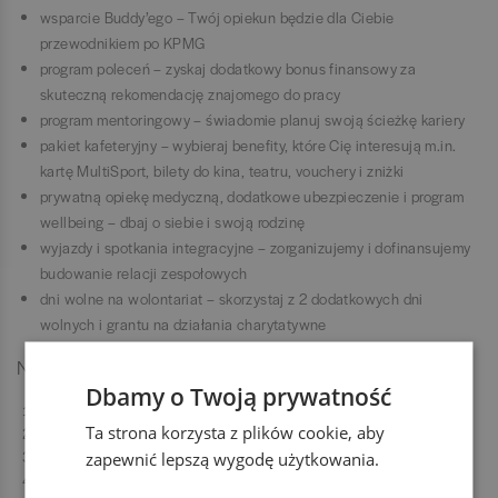
wsparcie Buddy’ego – Twój opiekun będzie dla Ciebie
przewodnikiem po KPMG
program poleceń – zyskaj dodatkowy bonus finansowy za
skuteczną rekomendację znajomego do pracy
program mentoringowy – świadomie planuj swoją ścieżkę kariery
pakiet kafeteryjny – wybieraj benefity, które Cię interesują m.in.
kartę MultiSport, bilety do kina, teatru, vouchery i zniżki
prywatną opiekę medyczną, dodatkowe ubezpieczenie i program
wellbeing – dbaj o siebie i swoją rodzinę
wyjazdy i spotkania integracyjne – zorganizujemy i dofinansujemy
budowanie relacji zespołowych
dni wolne na wolontariat – skorzystaj z 2 dodatkowych dni
wolnych i grantu na działania charytatywne
Nasz proces rekrutacyjny
Dbamy o Twoją prywatność
Aplikacja online
Ta strona korzysta z plików cookie, aby
Rozmowa rekrutacyjna
Spotkanie z przedstawicielami biznesu
zapewnić lepszą wygodę użytkowania.
Witamy na pokładzie!