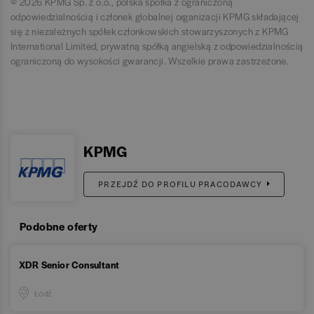
© 2026 KPMG Sp. z o.o., polska spółka z ograniczoną
odpowiedzialnością i członek globalnej organizacji KPMG składającej
się z niezależnych spółek członkowskich stowarzyszonych z KPMG
International Limited, prywatną spółką angielską z odpowiedzialnością
ograniczoną do wysokości gwarancji. Wszelkie prawa zastrzeżone.
KPMG
PRZEJDŹ DO PROFILU PRACODAWCY
Podobne oferty
XDR Senior Consultant
Łódź