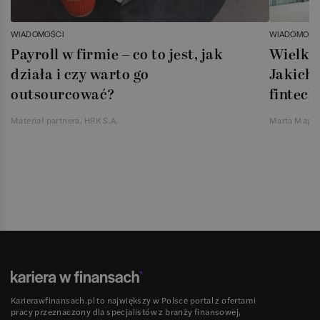
WIADOMOŚCI
WIADOMOŚC
Payroll w firmie – co to jest, jak
Wielka 
działa i czy warto go
Jakich 
outsourcować?
fintech
Materiał partnera, HRK S.A.
Marta Magie
Karierawfinansach.pl to największy w Polsce portal z ofertami
pracy przeznaczony dla specjalistów z branży finansowej,