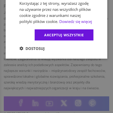
Korzystając z tej strony, wyrażasz zgodę
Poznaj lepiej zespół
na używanie przez nas wszystkich plików
Jesteśmy zespołem liczącym ponad 40 osób, składającym się z
cookie zgodnie z warunkami naszej
doradców podatkowych, radców prawnych i ekonomistów. Dążymy do
polityki plików cookie.
Dowiedz się więcej
zrozumienia dynamicznych zmian zachodzących w relacjach
biznesowych naszych klientów i co za tym idzie coraz to nowych
AKCEPTUJ WSZYSTKIE
oczekiwań od doradcy podatkowego. Prowadzenie biznesu w trybie
zdalnym, digital economy, przemysł 4.0, zrównoważony rozwój,
transformacja energetyczna, zakłócone łańcuchy dostaw czy też
DOSTOSUJ
inflacja to tylko niektóre z zagadnień istotnych obecnie dla naszych
klientów. Zagadnienia te kreują wyzwania dla naszego zespołu w
zakresie analizy ich podatkowych aspektów. Zapewniamy do tego
najlepsze warunki i narzędzia – międzynarodowy zespół fachowców,
sprawdzone lokalne i globalne rozwiązania, profesjonalne szkolenia,
szeroką wiedzę merytoryczną i branżową oraz projekty dla
największych i najważniejszych organizacji w kraju i na świecie.