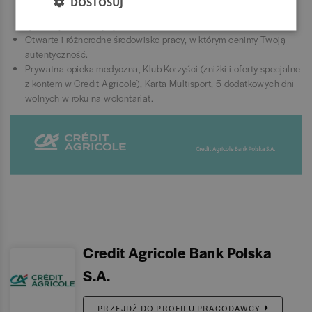
DOSTOSUJ
osoby o wspólnych zainteresowaniach lub w podobnej sytuacji
życiowej (np. mamy/ojcowie).
Otwarte i różnorodne środowisko pracy, w którym cenimy Twoją
autentyczność.
Prywatna opieka medyczna, Klub Korzyści (zniżki i oferty specjalne
z kontem w Credit Agricole), Karta Multisport, 5 dodatkowych dni
wolnych w roku na wolontariat.
Credit Agricole Bank Polska
S.A.
PRZEJDŹ DO PROFILU PRACODAWCY