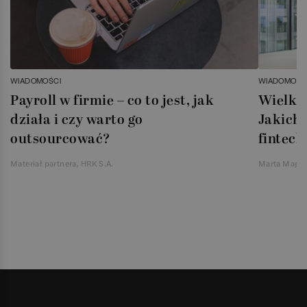
WIADOMOŚCI
WIADOMOŚC
Payroll w firmie – co to jest, jak
Wielka 
działa i czy warto go
Jakich 
outsourcować?
fintech
Materiał partnera, HRK S.A.
Marta Magie