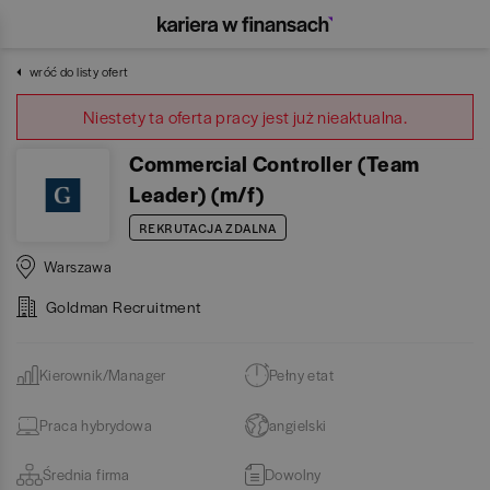
wróć do listy ofert
Niestety ta oferta pracy jest już nieaktualna.
Commercial Controller (Team
Leader) (m/f)
REKRUTACJA ZDALNA
Warszawa
Goldman Recruitment
Kierownik/Manager
Pełny etat
Praca hybrydowa
angielski
Średnia firma
Dowolny