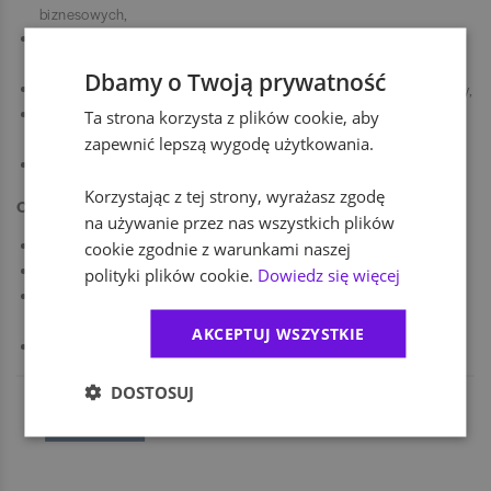
biznesowych,
bardzo dobra znajomość pakietu MS Office, ze szczególnym
uwzględnieniem programu Excel,
Dbamy o Twoją prywatność
wysoko rozwinięte zdolności analityczne oraz dbałość o szczegóły,
komunikatywna znajomość języka angielskiego umożliwiająca
Ta strona korzysta z plików cookie, aby
pracę w środowisku biznesowym,
zapewnić lepszą wygodę użytkowania.
dodatkowym atutem będzie znajomość systemu SAP.
Korzystając z tej strony, wyrażasz zgodę
Oferujemy
na używanie przez nas wszystkich plików
zatrudnienie w oparciu o Umowę o Pracę lub kontrakt B2B,
cookie zgodnie z warunkami naszej
praca w modelu 4+1 (jeden dzień pracy zdalnej),
polityki plików cookie.
Dowiedz się więcej
benefity pozapłacowe: prywatna opieka medyczna, karta
sportowa,
AKCEPTUJ WSZYSTKIE
bardzo dobra lokalizacja biura (ścisłe centrum).
DOSTOSUJ