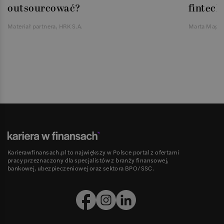
outsourcować?
fintech
Materiał partnera, HRK S.A.
Marta Magie
Karierawfinansach.pl to największy w Polsce portal z ofertami
pracy przeznaczony dla specjalistów z branży finansowej,
bankowej, ubezpieczeniowej oraz sektora BPO/SSC.