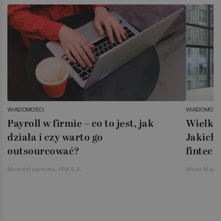
WIADOMOŚCI
WIADOMOŚC
Payroll w firmie – co to jest, jak
Wielka 
działa i czy warto go
Jakich 
outsourcować?
fintech
Materiał partnera, HRK S.A.
Marta Magie