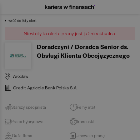
wróć do listy ofert
Niestety ta oferta pracy jest już nieaktualna.
Doradczyni / Doradca Senior ds.
Obsługi Klienta Obcojęzycznego
Wrocław
Credit Agricole Bank Polska S.A.
Starszy specjalista
Pełny etat
Praca hybrydowa
francuski
Duża firma
Umowa o pracę