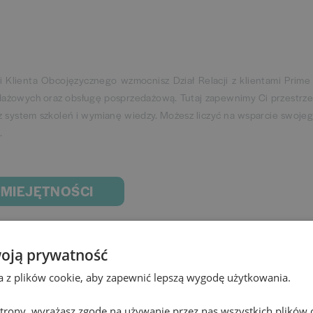
 Klienta Obcojęzycznego wzmocnisz Dział Relacji z klientami Prime
dażowych oraz obsługę posprzedażową. Tutaj zapewnimy Ci przestrz
zez system szkoleń i wymianę wiedzy. Możesz liczyć na wsparcie swoje
.
UMIEJĘTNOŚCI
oją prywatność
słudze klienta;
;
ta z plików cookie, aby zapewnić lepszą wygodę użytkowania.
swoje zdanie;
 strony, wyrażasz zgodę na używanie przez nas wszystkich plików 
edaży produktów finansowych;