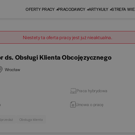
OFERTY PRACY
PRACODAWCY
ARTYKUŁY
STREFA WI
Niestety ta oferta pracy jest już nieaktualna.
r ds. Obsługi Klienta Obcojęzycznego
Wrocław
Praca hybrydowa
a
Umowa o pracę
Sprzedaż
Obsługa klienta