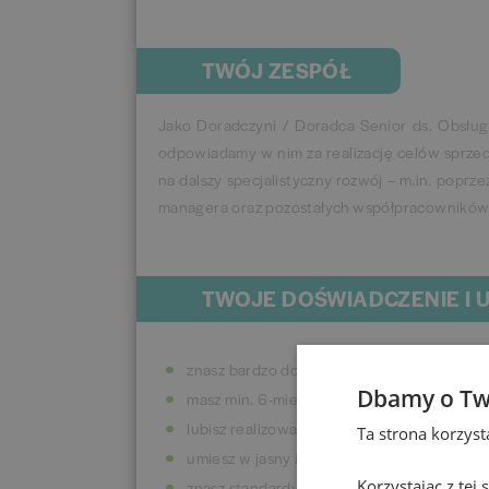
TWÓJ ZESPÓŁ
Jako Doradczyni / Doradca Senior ds. Obsługi
odpowiadamy w nim za realizację celów sprze
na dalszy specjalistyczny rozwój – m.in. popr
managera oraz pozostałych współpracowników
TWOJE DOŚWIADCZENIE I 
znasz bardzo dobrze język francuski;
Dbamy o Tw
masz min. 6-miesięczne doświadczenie w ob
lubisz realizować cele i plany sprzedażowe
Ta strona korzys
umiesz w jasny i klarowny sposób wyrażać 
Korzystając z tej
znasz standardy obsługi klienta oraz sprz