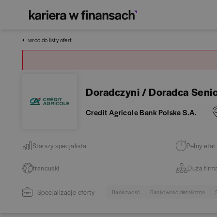
wróć do listy ofert
Doradczyni / Doradca Senio
Credit Agricole Bank Polska S.A.
Starszy specjalista
Pełny etat
francuski
Duża firm
Specjalizacje oferty
Bankowość
Bankowość detaliczna