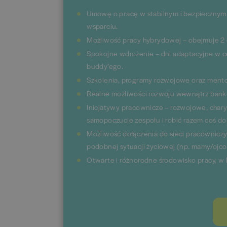
Umowę o pracę w stabilnym i bezpiecznym 
wsparciu.
Możliwość pracy hybrydowej – obejmuje 2 dn
Spokojne wdrożenie – dni adaptacyjne w c
buddy’ego.
Szkolenia, programy rozwojowe oraz mento
Realne możliwości rozwoju wewnątrz banku
Inicjatywy pracownicze – rozwojowe, char
samopoczucie zespołu i robić razem coś d
Możliwość dołączenia do sieci pracownicz
podobnej sytuacji życiowej (np. mamy/ojco
Otwarte i różnorodne środowisko pracy, w