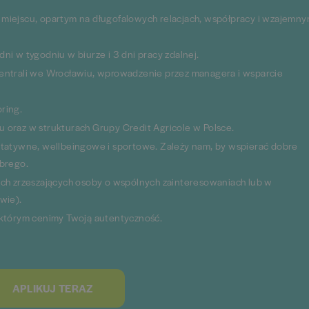
miejscu, opartym na długofalowych relacjach, współpracy i wzajemn
i w tygodniu w biurze i 3 dni pracy zdalnej.
entrali we Wrocławiu, wprowadzenie przez managera i wsparcie
ring.
 oraz w strukturach Grupy Credit Agricole w Polsce.
ytatywne, wellbeingowe i sportowe. Zależy nam, by wspierać dobre
obrego.
ych zrzeszających osoby o wspólnych zainteresowaniach lub w
wie).
 którym cenimy Twoją autentyczność.
APLIKUJ TERAZ