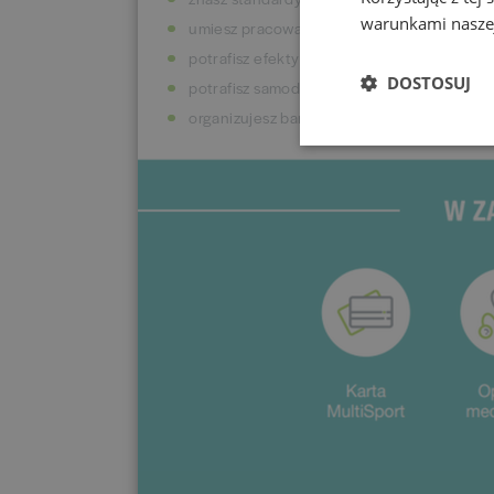
warunkami naszej
umiesz pracować zespołowo;
potrafisz efektywnie zarządzać swoim czas
DOSTOSUJ
potrafisz samodzielnie podjąć decyzję i z
organizujesz bardzo dobrze pracę.