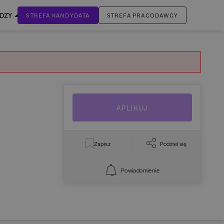
EDZY
STREFA KANDYDATA
STREFA PRACODAWCY
ZALOGUJ SIĘ
Nie masz jeszcze konta?
ZAREJESTRUJ SIĘ
APLIKUJ
Zapisz
Podziel się
Powiadomienie