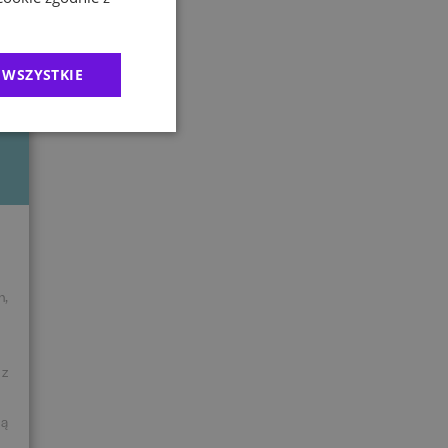
 w
 WSZYSTKIE
h,
 z
ną