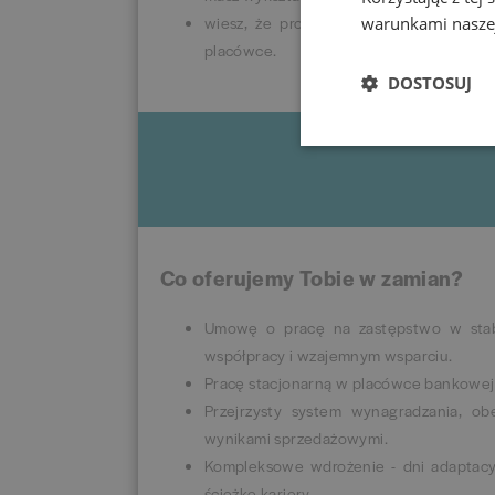
wiesz, że profesjonalny stój wspiera b
warunkami naszej
placówce.
DOSTOSUJ
Co oferujemy Tobie w zamian?
Umowę o pracę na zastępstwo w stabi
współpracy i wzajemnym wsparciu.
Pracę stacjonarną w placówce bankowej o
Przejrzysty system wynagradzania, o
wynikami sprzedażowymi.
Kompleksowe wdrożenie - dni adaptacyj
ścieżkę kariery.