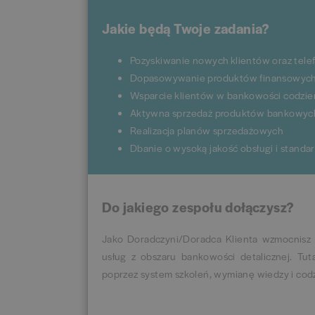
Jakie będą Twoje zadania?
Pozyskiwanie nowych klientów oraz tele
Dopasowywanie produktów finansowych 
Wsparcie klientów w bankowości codzienn
Aktywna sprzedaż produktów bankowych
Realizacja planów sprzedażowych
Dbanie o wysoką jakość obsługi i standa
Do jakiego zespołu dołączysz?
Jako Doradczyni/Doradca Klienta wzmocnisz
usług z obszaru bankowości detalicznej. Tut
poprzez system szkoleń, wymianę wiedzy i co