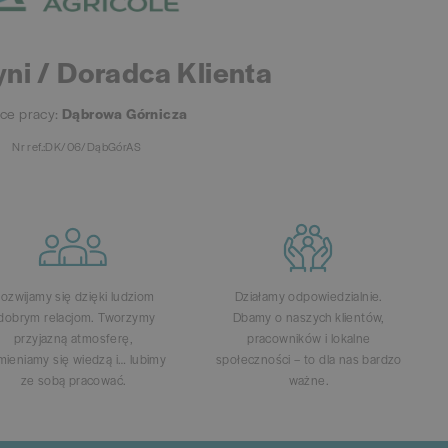
ni / Doradca Klienta
sce pracy:
Dąbrowa Górnicza
Nr ref.:DK/06/DąbGórAS
ozwijamy się dzięki ludziom
Działamy odpowiedzialnie.
 dobrym relacjom. Tworzymy
Dbamy o naszych klientów,
przyjazną atmosferę,
pracowników i lokalne
ieniamy się wiedzą i… lubimy
społeczności – to dla nas bardzo
ze sobą pracować.
ważne.