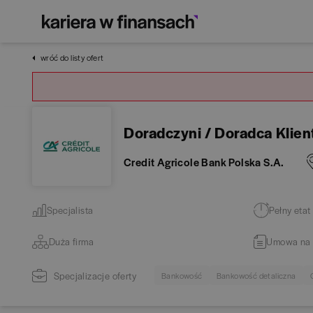
wróć do listy ofert
Doradczyni / Doradca Klien
Credit Agricole Bank Polska S.A.
Specjalista
Pełny etat
Duża firma
Umowa na 
Specjalizacje oferty
Bankowość
Bankowość detaliczna