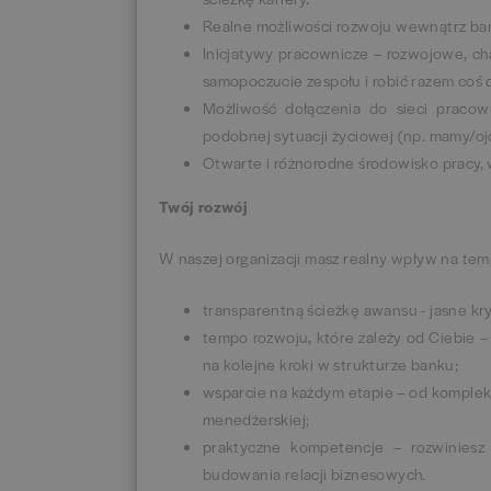
Realne możliwości rozwoju wewnątrz ban
Inicjatywy pracownicze – rozwojowe, ch
samopoczucie zespołu i robić razem coś
Możliwość dołączenia do sieci pracow
podobnej sytuacji życiowej (np. mamy/oj
Otwarte i różnorodne środowisko pracy,
Twój rozwój
W naszej organizacji masz realny wpływ na temp
transparentną ścieżkę awansu - jasne kry
tempo rozwoju, które zależy od Ciebie –
na kolejne kroki w strukturze banku;
wsparcie na każdym etapie – od kompleks
menedżerskiej;
praktyczne kompetencje – rozwiniesz 
budowania relacji biznesowych.