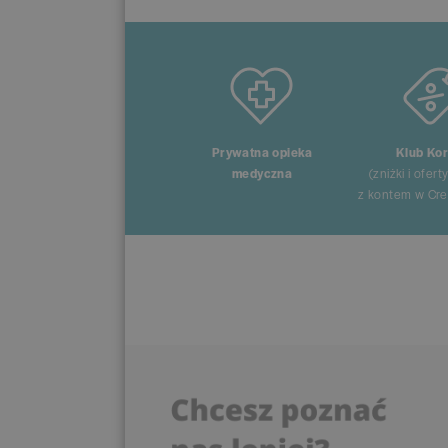
Prywatna opieka
Klub Kor
medyczna
(zniżki i ofert
z kontem w Cred