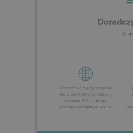
Doradczy
Miej
Należymy do międzynarodowej
R
Grupy Credit Agricole. Działamy
i
od ponad 100 lat, dlatego
jesteśmy stabilnym partnerem.
wym