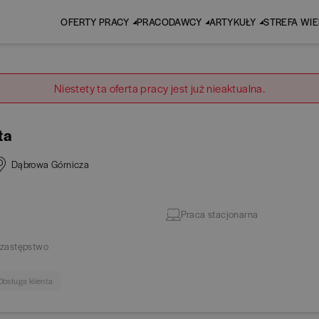
OFERTY PRACY
PRACODAWCY
ARTYKUŁY
STREFA WI
Niestety ta oferta pracy jest już nieaktualna.
ta
Dąbrowa Górnicza
Praca stacjonarna
zastępstwo
Obsługa klienta