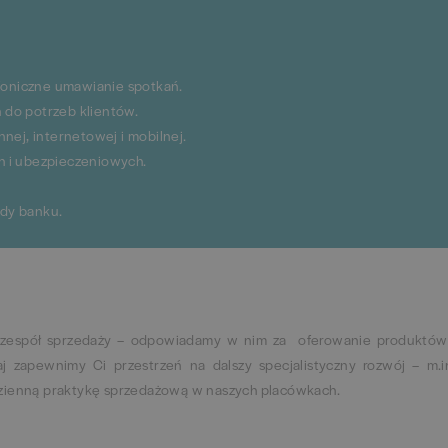
foniczne umawianie spotkań.
do potrzeb klientów.
ej, internetowej i mobilnej.
 i ubezpieczeniowych.
rdy banku.
 zespół sprzedaży – odpowiadamy w nim za oferowanie produktów
aj zapewnimy Ci przestrzeń na dalszy specjalistyczny rozwój – m.i
dzienną praktykę sprzedażową w naszych placówkach.