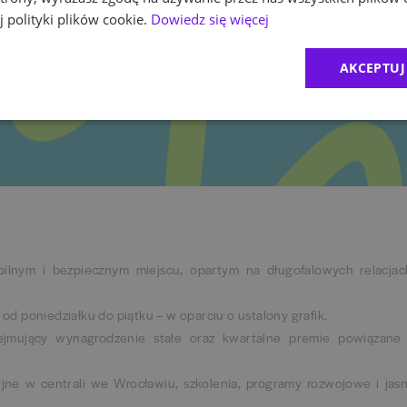
udowanie relacji z klientami i stosujesz się do zasad dress code
 polityki plików cookie.
Dowiedz się więcej
AKCEPTUJ
lnym i bezpiecznym miejscu, opartym na długofalowych relacjac
d poniedziałku do piątku – w oparciu o ustalony grafik.
bejmujący wynagrodzenie stałe oraz kwartalne premie powiązane
ne w centrali we Wrocławiu, szkolenia, programy rozwojowe i jas