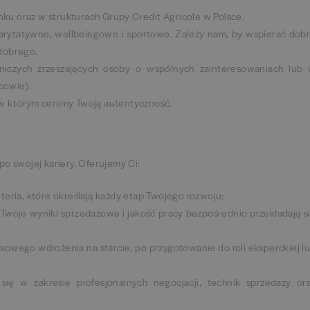
ku oraz w strukturach Grupy Credit Agricole w Polsce.
arytatywne, wellbeingowe i sportowe. Zależy nam, by wspierać dob
 dobrego.
niczych zrzeszających osoby o wspólnych zainteresowaniach lub
cowie).
 w którym cenimy Twoją autentyczność.
o swojej kariery. Oferujemy Ci:
teria, które określają każdy etap Twojego rozwoju;
 Twoje wyniki sprzedażowe i jakość pracy bezpośrednio przekładają s
owego wdrożenia na starcie, po przygotowanie do roli eksperckiej l
się w zakresie profesjonalnych negocjacji, technik sprzedaży or