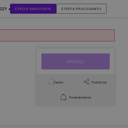
EDZY
STREFA KANDYDATA
STREFA PRACODAWCY
ZALOGUJ SIĘ
Nie masz jeszcze konta?
ZAREJESTRUJ SIĘ
APLIKUJ
Zapisz
Podziel się
Powiadomienie