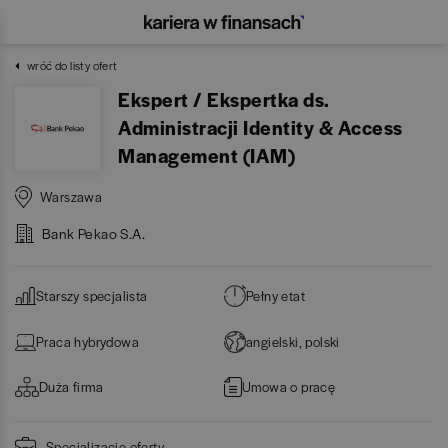
wróć do listy ofert
Ekspert / Ekspertka ds.
Administracji Identity & Access
Management (IAM)
Warszawa
Bank Pekao S.A.
Starszy specjalista
Pełny etat
Praca hybrydowa
angielski, polski
Duża firma
Umowa o pracę
Specjalizacje oferty