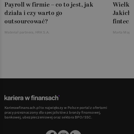
Payroll w firmie – co to jest, jak
Wielka 
działa i czy warto go
Jakich 
outsourcować?
fintech
Materiał partnera, HRK S.A.
Marta Magie
Karierawfinansach.pl to największy w Polsce portal z ofertami
pracy przeznaczony dla specjalistów z branży finansowej,
bankowej, ubezpieczeniowej oraz sektora BPO/SSC.