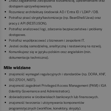
Znasz zagadnienia zarządzania tożsamością, uprawnieniami oraz
dostępem uprzywilejowanym.
Rozumiesz architekturę środowisk AD / Entra ID / LDAP / DB.
Potrafisz pisać skrypty/kastomizacje (np. BeanShell/Java) oraz
pracy z API (REST/JSON).
Potrafisz analizować logi, zdarzenia bezpieczeństwa i problemy
dostępowe.
Potrafisz współpracować z biznesem i zespołami IT.
Jesteś osobą samodzielną, analityczną i nastawioną na rozwój.
Komunikujesz się w języku polskim oraz angielskim (min.
dokumentacja techniczna).
Mile widziane
znajomość wymagań regulacyjnych i standardów (np. DORA, KNF,
ISO 27001, NIST).
znajomość zagadnień Privileged Access Management (PAM) i IGA
(Identity Governance and Administration).
doświadczenie w środowiskach bankowych lub finansowych.
znajomość tworzenia i utrzymywania komponentów
programistycznych (workflow, konektory, skrypty).