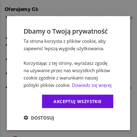
Oferujemy Ci:
Umowę o pracę w ramach strategicznego projektu rozwoju obszaru
IAM. Planowany horyzont projektu to koniec 2027 roku, z realną
Dbamy o Twoją prywatność
perspektywą dalszej współpracy w strukturach banku.
Premię uzależnioną od wyników i zaangażowania.
Ta strona korzysta z plików cookie, aby
Prywatną opiekę medyczną dla Ciebie i Twojej rodziny na
zapewnić lepszą wygodę użytkowania.
preferencyjnych warunkach.
Kartę MultiSport i Ubezpieczenie Grupowe na korzystnych
Korzystając z tej strony, wyrażasz zgodę
warunkach.
na używanie przez nas wszystkich plików
System szkoleń i programów rozwojowych (technicznych i
cookie zgodnie z warunkami naszej
certyfikacyjnych),
polityki plików cookie.
Dowiedz się więcej
Stabilne środowisko, realny wpływ oraz wsparcie doświadczonego
zespołu.
AKCEPTUJ WSZYSTKIE
Benefity
DOSTOSUJ
dofinansowanie zajęć sportowych