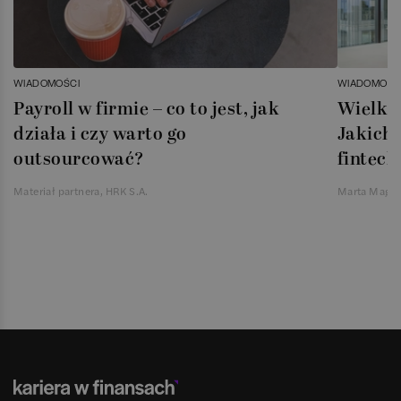
WIADOMOŚCI
WIADOMOŚC
Payroll w firmie – co to jest, jak
Wielka 
działa i czy warto go
Jakich 
outsourcować?
fintech
Materiał partnera, HRK S.A.
Marta Magie