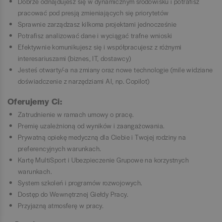
Dobrze odnajdujesz się w dynamicznym środowisku i potrafisz
pracować pod presją zmieniających się priorytetów
Sprawnie zarządzasz kilkoma projektami jednocześnie
Potrafisz analizować dane i wyciągać trafne wnioski
Efektywnie komunikujesz się i współpracujesz z różnymi
interesariuszami (biznes, IT, dostawcy)
Jesteś otwarty/-a na zmiany oraz nowe technologie (mile widziane
doświadczenie z narzędziami AI, np. Copilot)
Oferujemy Ci:
Zatrudnienie w ramach umowy o pracę.
Premię uzależnioną od wyników i zaangażowania.
Prywatną opiekę medyczną dla Ciebie i Twojej rodziny na
preferencyjnych warunkach.
Kartę MultiSport i Ubezpieczenie Grupowe na korzystnych
warunkach.
System szkoleń i programów rozwojowych.
Dostęp do Wewnętrznej Giełdy Pracy.
Przyjazną atmosferę w pracy.