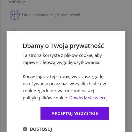
Benefity
dofinansowanie zajęć sportowych
prywatna opieka medyczna
Dbamy o Twoją prywatność
Ta strona korzysta z plików cookie, aby
dofinansowanie szkoleń i kursów
zapewnić lepszą wygodę użytkowania.
Korzystając z tej strony, wyrażasz zgodę
ubezpieczenie na życie
na używanie przez nas wszystkich plików
cookie zgodnie z warunkami naszej
możliwość pracy zdalnej
polityki plików cookie.
Dowiedz się więcej
AKCEPTUJ WSZYSTKIE
dodatkowe świadczenia socjalne
DOSTOSUJ