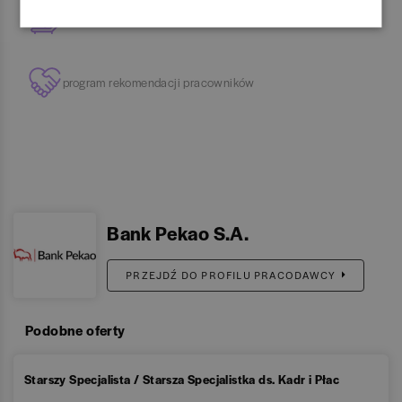
dofinansowanie wypoczynku
program rekomendacji pracowników
Bank Pekao S.A.
PRZEJDŹ DO PROFILU PRACODAWCY
Podobne oferty
Starszy Specjalista / Starsza Specjalistka ds. Kadr i Płac