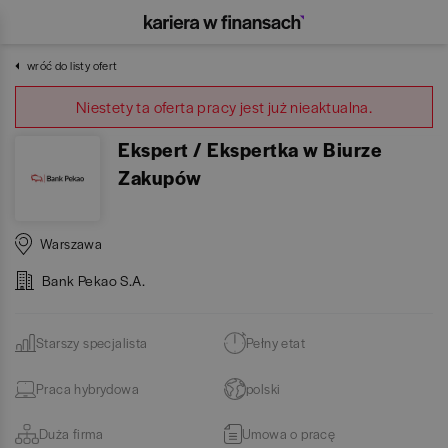
wróć do listy ofert
Niestety ta oferta pracy jest już nieaktualna.
Ekspert / Ekspertka w Biurze
Zakupów
Warszawa
Bank Pekao S.A.
Starszy specjalista
Pełny etat
Praca hybrydowa
polski
Duża firma
Umowa o pracę