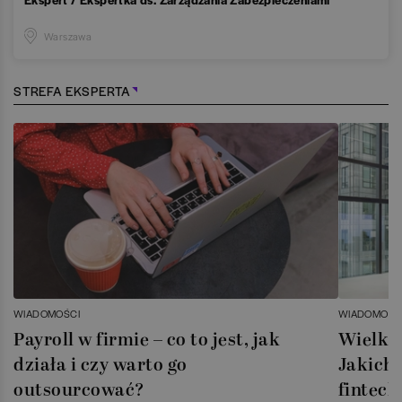
Warszawa
STREFA EKSPERTA
WIADOMOŚCI
WIADOMOŚC
Payroll w firmie – co to jest, jak
Wielka 
działa i czy warto go
Jakich 
outsourcować?
fintech