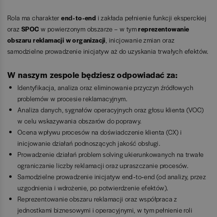
Rola ma charakter
end‑to‑end
i zakłada pełnienie funkcji eksperckiej
oraz
SPOC
w powierzonym obszarze – w tym
reprezentowanie
obszaru reklamacji w organizacji
, inicjowanie zmian oraz
samodzielne prowadzenie inicjatyw aż do uzyskania trwałych efektów.
W naszym zespole będziesz odpowiadać za:
Identyfikacja, analiza oraz eliminowanie przyczyn źródłowych
problemów w procesie reklamacyjnym.
Analiza danych, sygnałów operacyjnych oraz głosu klienta (VOC)
w celu wskazywania obszarów do poprawy.
Ocena wpływu procesów na doświadczenie klienta (CX) i
inicjowanie działań podnoszących jakość obsługi.
Prowadzenie działań problem solving ukierunkowanych na trwałe
ograniczanie liczby reklamacji oraz upraszczanie procesów.
Samodzielne prowadzenie inicjatyw end‑to‑end (od analizy, przez
uzgodnienia i wdrożenie, po potwierdzenie efektów).
Reprezentowanie obszaru reklamacji oraz współpraca z
jednostkami biznesowymi i operacyjnymi, w tym pełnienie roli