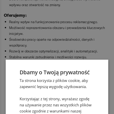
wpływu oraz otwartość na zmiany.
Oferujemy:
Realny wpływ na funkcjonowanie procesu reklamacyjnego.
Możliwość reprezentowania obszaru i prowadzenia kluczowych
inicjatyw.
Środowisko pracy oparte na odpowiedzialności, danych i
współpracy.
Rozwój w obszarze optymalizacji, analityki i automatyzacji.
Stabilne warunki zatrudnienia i możliwości rozwoju.
Benefity
Dbamy o Twoją prywatność
dofinansowanie zajęć sportowych
Ta strona korzysta z plików cookie, aby
zapewnić lepszą wygodę użytkowania.
prywatna opieka medyczna
Korzystając z tej strony, wyrażasz zgodę
na używanie przez nas wszystkich plików
cookie zgodnie z warunkami naszej
dofinansowanie szkoleń i kursów