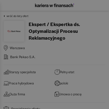
wróć do listy ofert
Ekspert / Ekspertka ds.
Optymalizacji Procesu
Reklamacyjnego
Warszawa
Bank Pekao S.A.
Starszy specjalista
Pełny etat
Praca hybrydowa
polski
Duża firma
Umowa o pracę
Specjalizacje oferty