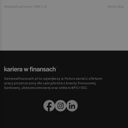
Materiał partnera, HRK S.A.
Marta Magie
Karierawfinansach.pl to największy w Polsce portal z ofertami
pracy przeznaczony dla specjalistów z branży finansowej,
bankowej, ubezpieczeniowej oraz sektora BPO/SSC.