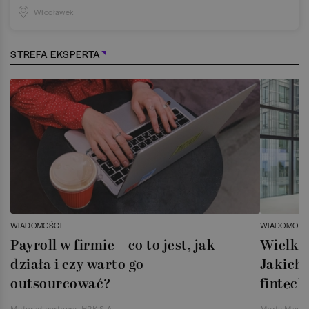
Włocławek
STREFA EKSPERTA
WIADOMOŚCI
WIADOMOŚC
Payroll w firmie – co to jest, jak
Wielka 
działa i czy warto go
Jakich 
outsourcować?
fintech
Materiał partnera, HRK S.A.
Marta Magie