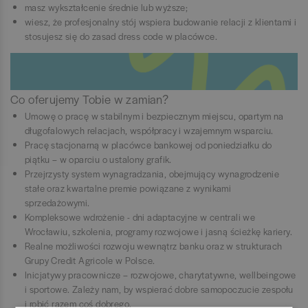
masz wykształcenie średnie lub wyższe;
wiesz, że profesjonalny stój wspiera budowanie relacji z klientami i
stosujesz się do zasad dress code w placówce.
Co oferujemy Tobie w zamian?
Umowę o pracę w stabilnym i bezpiecznym miejscu, opartym na
długofalowych relacjach, współpracy i wzajemnym wsparciu.
Pracę stacjonarną w placówce bankowej od poniedziałku do
piątku – w oparciu o ustalony grafik.
Przejrzysty system wynagradzania, obejmujący wynagrodzenie
stałe oraz kwartalne premie powiązane z wynikami
sprzedażowymi.
Kompleksowe wdrożenie - dni adaptacyjne w centrali we
Wrocławiu, szkolenia, programy rozwojowe i jasną ścieżkę kariery.
Realne możliwości rozwoju wewnątrz banku oraz w strukturach
Grupy Credit Agricole w Polsce.
Inicjatywy pracownicze – rozwojowe, charytatywne, wellbeingowe
i sportowe. Zależy nam, by wspierać dobre samopoczucie zespołu
i robić razem coś dobrego.