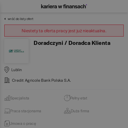
wróć do listy ofert
Niestety ta oferta pracy jest już nieaktualna.
Doradczyni / Doradca Klienta
Lublin
Credit Agricole Bank Polska S.A.
Specjalista
Pełny etat
Praca stacjonarna
Duża firma
Umowa o pracę