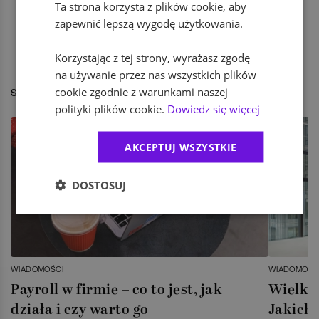
Ta strona korzysta z plików cookie, aby
zapewnić lepszą wygodę użytkowania.
Korzystając z tej strony, wyrażasz zgodę
na używanie przez nas wszystkich plików
cookie zgodnie z warunkami naszej
STREFA EKSPERTA
polityki plików cookie.
Dowiedz się więcej
AKCEPTUJ WSZYSTKIE
DOSTOSUJ
WIADOMOŚCI
WIADOMOŚC
Payroll w firmie – co to jest, jak
Wielka 
działa i czy warto go
Jakich 