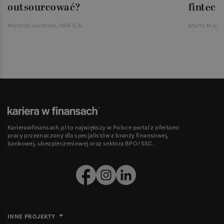
outsourcować?
fintech
Materiał partnera, HRK S.A.
Marta Magie
Karierawfinansach.pl to największy w Polsce portal z ofertami
pracy przeznaczony dla specjalistów z branży finansowej,
bankowej, ubezpieczeniowej oraz sektora BPO/SSC.
INNE PROJEKTY