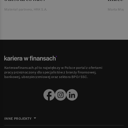
Materiał partnera, HRK S.A.
Marta Magie
Karierawfinansach.pl to największy w Polsce portal z ofertami
pracy przeznaczony dla specjalistów z branży finansowej,
bankowej, ubezpieczeniowej oraz sektora BPO/SSC.
INNE PROJEKTY