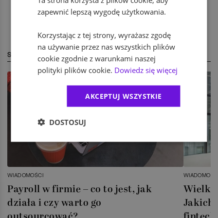
zapewnić lepszą wygodę użytkowania.
Korzystając z tej strony, wyrażasz zgodę
na używanie przez nas wszystkich plików
STREFA EKSPERTA
cookie zgodnie z warunkami naszej
polityki plików cookie.
Dowiedz się więcej
AKCEPTUJ WSZYSTKIE
DOSTOSUJ
WIADOMOŚCI
WIADOMOŚC
Payroll w firmie – co to jest, jak
Wielka 
działa i czy warto go
Jakich 
outsourcować?
fintech