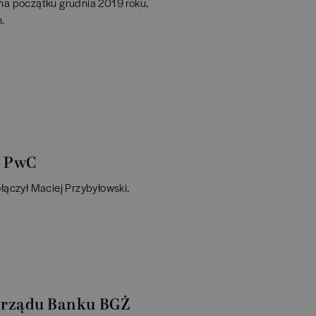
na początku grudnia 2019 roku,
.
w PwC
łączył Maciej Przybyłowski.
arządu Banku BGŻ