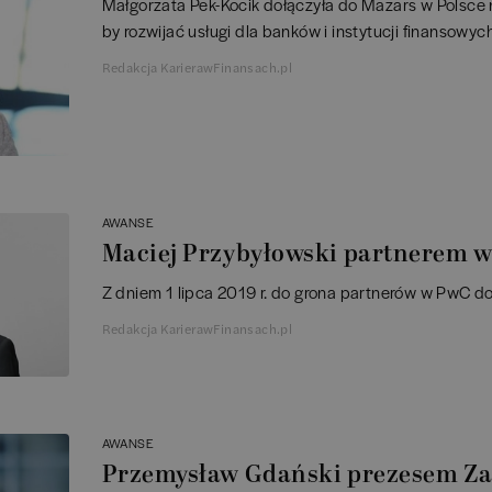
Małgorzata Pek-Kocik dołączyła do Mazars w Polsce 
by rozwijać usługi dla banków i instytucji finansowych
Redakcja KarierawFinansach.pl
AWANSE
Maciej Przybyłowski partnerem 
Z dniem 1 lipca 2019 r. do grona partnerów w PwC do
Redakcja KarierawFinansach.pl
AWANSE
Przemysław Gdański prezesem Z