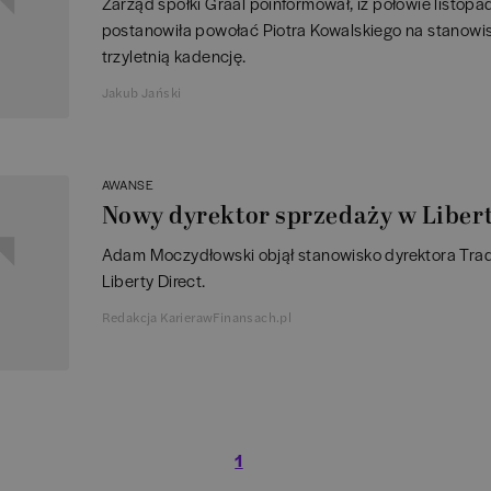
Zarząd spółki Graal poinformował, iż połowie listop
postanowiła powołać Piotra Kowalskiego na stanowi
trzyletnią kadencję.
Jakub Jański
AWANSE
Nowy dyrektor sprzedaży w Libert
Adam Moczydłowski objął stanowisko dyrektora Tra
Liberty Direct.
Redakcja KarierawFinansach.pl
1