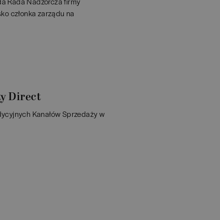
ada Rada Nadzorcza firmy
sko członka zarządu na
y Direct
dycyjnych Kanałów Sprzedaży w