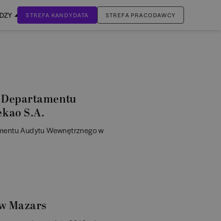
EDZY
STREFA KANDYDATA
STREFA PRACODAWCY
ZALOGUJ SIĘ
Nie masz jeszcze konta?
ZAREJESTRUJ SIĘ
m Departamentu
kao S.A.
tamentu Audytu Wewnętrznego w
 w Mazars