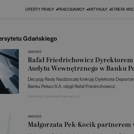
OFERTY PRACY
PRACODAWCY
ARTYKUŁY
STREFA WI
ersytetu Gdańskiego
AWANSE
Rafał Friedrichowicz Dyrektore
Audytu Wewnętrznego w Banku Pe
Decyzją Rady Nadzorczej funkcję Dyrektora Depar
Banku Pekao S.A. objął Rafał Friedrichowicz.
Redakcja KarierawFinansach.pl
AWANSE
Małgorzata Pek-Kocik partnerem