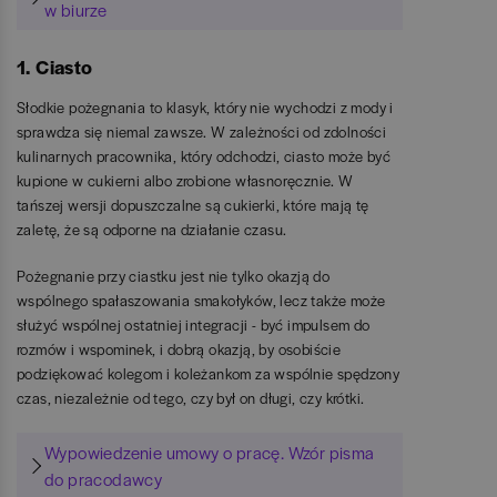
w biurze
1. Ciasto
Słodkie pożegnania to klasyk, który nie wychodzi z mody i
sprawdza się niemal zawsze. W zależności od zdolności
kulinarnych pracownika, który odchodzi, ciasto może być
kupione w cukierni albo zrobione własnoręcznie. W
tańszej wersji dopuszczalne są cukierki, które mają tę
zaletę, że są odporne na działanie czasu.
Pożegnanie przy ciastku jest nie tylko okazją do
wspólnego spałaszowania smakołyków, lecz także może
służyć wspólnej ostatniej integracji - być impulsem do
rozmów i wspominek, i dobrą okazją, by osobiście
podziękować kolegom i koleżankom za wspólnie spędzony
czas, niezależnie od tego, czy był on długi, czy krótki.
Wypowiedzenie umowy o pracę. Wzór pisma
do pracodawcy