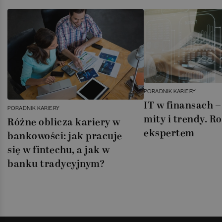
PORADNIK KARIERY
IT w finansach –
PORADNIK KARIERY
mity i trendy. 
Różne oblicza kariery w
ekspertem
bankowości: jak pracuje
się w fintechu, a jak w
banku tradycyjnym?