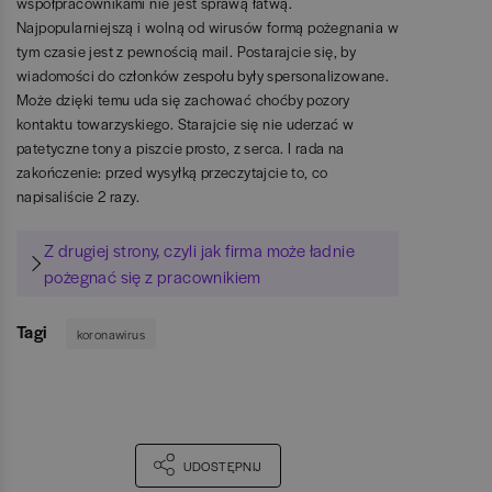
współpracownikami nie jest sprawą łatwą.
Najpopularniejszą i wolną od wirusów formą pożegnania w
tym czasie jest z pewnością mail. Postarajcie się, by
wiadomości do członków zespołu były spersonalizowane.
Może dzięki temu uda się zachować choćby pozory
kontaktu towarzyskiego. Starajcie się nie uderzać w
patetyczne tony a piszcie prosto, z serca. I rada na
zakończenie: przed wysyłką przeczytajcie to, co
napisaliście 2 razy.
Z drugiej strony, czyli jak firma może ładnie
pożegnać się z pracownikiem
Tagi
koronawirus
UDOSTĘPNIJ