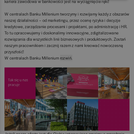
kariera zawodowa w bankowości jest na wyciągnięcie ręki!
W centralach Banku Millenium tworzymy i rozwijamy każdy z obszarów
naszej działalności – od marketingu, przez ocenę ryzyka i decyzje
kredytowe, zarządzanie procesami i projektami, po administrację i HR.
To tu opracowujemy i doskonalimy innowacyjne, zdigitalizowane
rozwiązania dla wszystkich linii biznesowych i produktowych. Zostań
naszym pracownikiem i zacznij razem z nami kreować nowoczesną
przyszłość!
W centralach Banku Millenium
rozwiń.
zwiń.
Jeżeli nasza oferta jest dla Ciebie interesująca prosimy o przesłanie