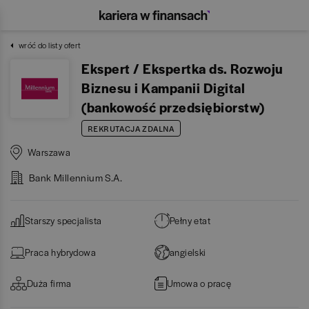
wróć do listy ofert
Ekspert / Ekspertka ds. Rozwoju
Biznesu i Kampanii Digital
(bankowość przedsiębiorstw)
REKRUTACJA ZDALNA
Warszawa
Bank Millennium S.A.
Starszy specjalista
Pełny etat
Praca hybrydowa
angielski
Duża firma
Umowa o pracę