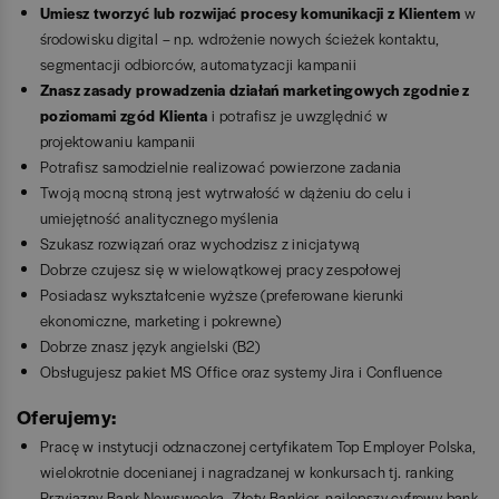
Umiesz tworzyć lub rozwijać procesy komunikacji z Klientem
w
środowisku digital – np. wdrożenie nowych ścieżek kontaktu,
segmentacji odbiorców, automatyzacji kampanii
Znasz zasady prowadzenia działań marketingowych zgodnie z
poziomami zgód Klienta
i potrafisz je uwzględnić w
projektowaniu kampanii
Potrafisz samodzielnie realizować powierzone zadania
Twoją mocną stroną jest wytrwałość w dążeniu do celu i
umiejętność analitycznego myślenia
Szukasz rozwiązań oraz wychodzisz z inicjatywą
Dobrze czujesz się w wielowątkowej pracy zespołowej
Posiadasz wykształcenie wyższe (preferowane kierunki
ekonomiczne, marketing i pokrewne)
Dobrze znasz język angielski (B2)
Obsługujesz pakiet MS Office oraz systemy Jira i Confluence
Oferujemy:
Pracę w instytucji odznaczonej certyfikatem Top Employer Polska,
wielokrotnie docenianej i nagradzanej w konkursach tj. ranking
Przyjazny Bank Newsweeka, Złoty Bankier, najlepszy cyfrowy bank