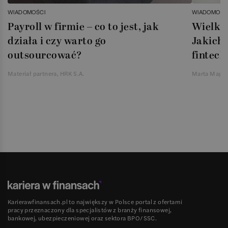
WIADOMOŚCI
WIADOMOŚC
Payroll w firmie – co to jest, jak
Wielka 
działa i czy warto go
Jakich 
outsourcować?
fintech
Materiał partnera, HRK S.A.
Marta Magie
Karierawfinansach.pl to największy w Polsce portal z ofertami
pracy przeznaczony dla specjalistów z branży finansowej,
bankowej, ubezpieczeniowej oraz sektora BPO/SSC.