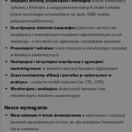
Mapujesz procesy, projektujesz i definiujesz
ścieżki komunikacji
cyfrowej z Klientem, z uwzględnieniem różnych źródeł kontaktu
(znasz technologie w komunikacji np. push, SMS, mobile,
połączenia telefoniczne)
Koordynujesz działania kampanijne
(cykliczne i ad-hoc) we
współpracy z wewnętrznymi zespołami odpowiedzialnymi za ich
realizację – z naciskiem na organizację i zarządzanie procesem
Proponujesz i wdrażasz
nowe rozwiązania zwiększające sprzedaż
w kanałach elektronicznych
Nawiązujesz i utrzymujesz współpracę z agencjami
marketingowym
i w zakresie realizacji kampanii digitalowych
Znasz mechanizmy afiliacji i potrafisz je wykorzystać w
praktyce
– ustalenie modeli rozliczeń (np. CPL, CPS)
Monitorujesz i analizujesz
skuteczność kampanii oraz
rekomendujesz działania usprawniające
Nasze wymagania
:
Masz minimum 4-letnie doświadczenie
w planowaniu i realizacji
kampanii sprzedażowych on-line, np. dla produktów finansowych
lub e-commerce