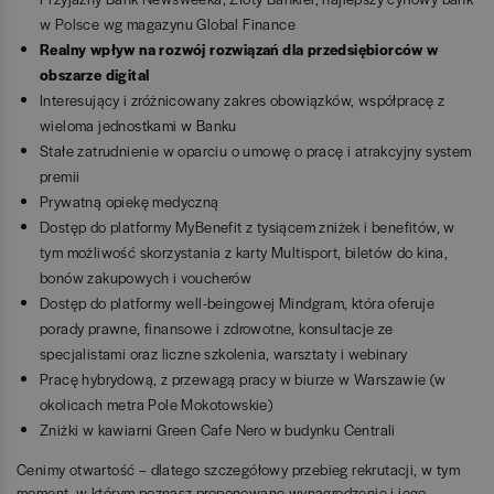
w Polsce wg magazynu Global Finance
Realny wpływ na rozwój rozwiązań dla przedsiębiorców w
obszarze digital
Interesujący i zróżnicowany zakres obowiązków, współpracę z
wieloma jednostkami w Banku
Stałe zatrudnienie w oparciu o umowę o pracę i atrakcyjny system
premii
Prywatną opiekę medyczną
Dostęp do platformy MyBenefit z tysiącem zniżek i benefitów, w
tym możliwość skorzystania z karty Multisport, biletów do kina,
bonów zakupowych i voucherów
Dostęp do platformy well-beingowej Mindgram, która oferuje
porady prawne, finansowe i zdrowotne, konsultacje ze
specjalistami oraz liczne szkolenia, warsztaty i webinary
Pracę hybrydową, z p
rzewagą pracy w biurze w Warszawie (w
okolicach metra Pole Mokotowskie)
Zniżki w kawiarni Green Cafe Nero w budynku Centrali
Cenimy otwartość – dlatego szczegółowy przebieg rekrutacji, w tym
moment, w którym poznasz proponowane wynagrodzenie i jego