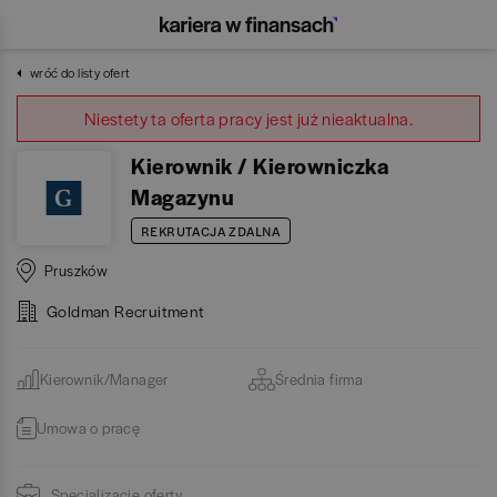
wróć do listy ofert
Niestety ta oferta pracy jest już nieaktualna.
Kierownik / Kierowniczka
Magazynu
REKRUTACJA ZDALNA
Pruszków
Goldman Recruitment
Kierownik/Manager
Średnia firma
Umowa o pracę
Specjalizacje oferty