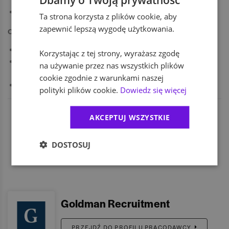
decyzji,
bardzo dobra organizacja pracy własnej i zespołu.
Ta strona korzysta z plików cookie, aby
zapewnić lepszą wygodę użytkowania.
Oferujemy
stabilne warunki zatrudnienia na podstawie Umowy o Pracę,
Korzystając z tej strony, wyrażasz zgodę
praca w nowoczesnym środowisku operacyjnym z naciskiem na
na używanie przez nas wszystkich plików
jakość i bezpieczeństwo procesów,
cookie zgodnie z warunkami naszej
benefity pracownicze i dodatkowe świadczenia.
polityki plików cookie.
Dowiedz się więcej
AKCEPTUJ WSZYSTKIE
DOSTOSUJ
Goldman Recruitment
PRZEJDŹ DO PROFILU PRACODAWCY