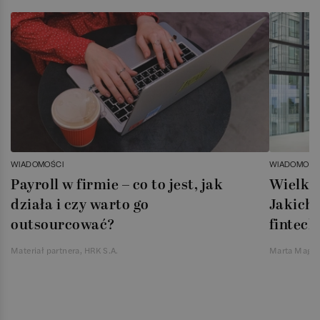
WIADOMOŚCI
WIADOMOŚC
Payroll w firmie – co to jest, jak
Wielka 
działa i czy warto go
Jakich 
outsourcować?
fintech
Materiał partnera, HRK S.A.
Marta Magie