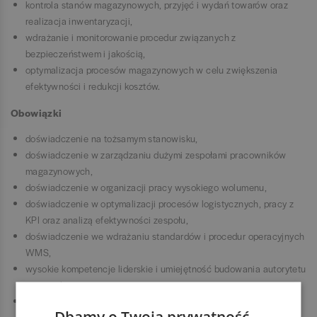
kontrola stanów magazynowych, przyjęć i wydań towarów oraz
realizacja inwentaryzacji,
wdrażanie i monitorowanie procedur związanych z
bezpieczeństwem i jakością,
optymalizacja procesów magazynowych w celu zwiększenia
efektywności i redukcji kosztów.
Obowiązki
doświadczenie na tożsamym stanowisku,
doświadczenie w zarządzaniu dużymi zespołami pracowników
magazynowych,
doświadczenie w organizacji pracy wysokiego wolumenu,
doświadczenie w optymalizacji procesów logistycznych, pracy z
KPI oraz analizą efektywności zespołu,
doświadczenie we wdrażaniu standardów i procedur operacyjnych
WMS,
wysokie kompetencje liderskie i umiejętność budowania autorytetu
w zespole,
charyzma, asertywność, umiejętność podejmowania szybkich
Dbamy o Twoją prywatność