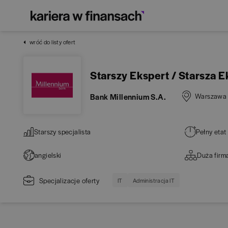
wróć do listy ofert
Starszy Ekspert / Starsza 
Bank Millennium S.A.
Warszawa
Starszy specjalista
Pełny etat
angielski
Duża firm
Specjalizacje oferty
IT
Administracja IT