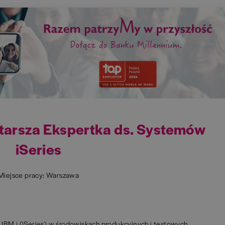
Starsza Ekspertka ds. Systemów
iSeries
Miejsce pracy: Warszawa
 IBM i (iSeries) w środowiskach produkcyjnych i testowych