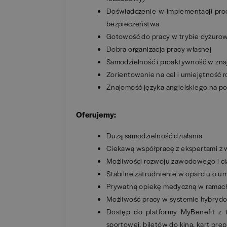
Doświadczenie w implementacji proc
bezpieczeństwa
Gotowość do pracy w trybie dyżurow
Dobra organizacja pracy własnej
Samodzielność i proaktywność w znaj
Zorientowanie na cel i umiejętność
Znajomość języka angielskiego na p
Oferujemy:
Dużą samodzielność działania
Ciekawą współpracę z ekspertami z w
Możliwości rozwoju zawodowego i cią
Stabilne zatrudnienie w oparciu o 
Prywatną opiekę medyczną w ramach
Możliwość pracy w systemie hybry
Dostęp do platformy MyBenefit z t
sportowej, biletów do kina, kart pr