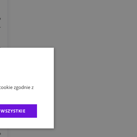
e
.
k
.
cookie zgodnie z
k
o
c
 WSZYSTKIE
o