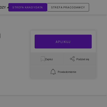
EDZY
STREFA KANDYDATA
STREFA PRACODAWCY
ZALOGUJ SIĘ
Nie masz jeszcze konta?
ZAREJESTRUJ SIĘ
APLIKUJ
Zapisz
Podziel się
Powiadomienie