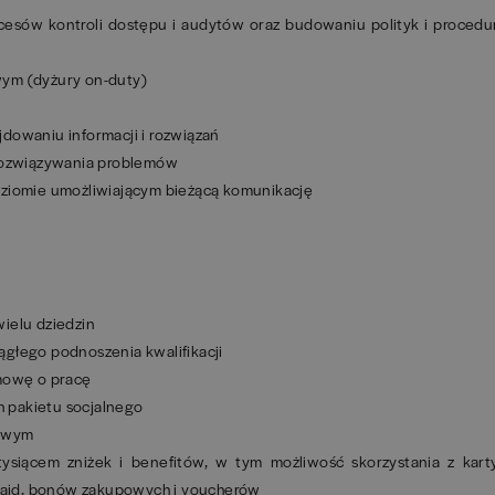
esów kontroli dostępu i audytów oraz budowaniu polityk i procedu
ym (dyżury on-duty)
dowaniu informacji i rozwiązań
 rozwiązywania problemów
oziomie umożliwiającym bieżącą komunikację
ielu dziedzin
głego podnoszenia kwalifikacji
umowę o pracę
 pakietu socjalnego
dowym
ysiącem zniżek i benefitów, w tym możliwość skorzystania z kart
epaid, bonów zakupowych i voucherów