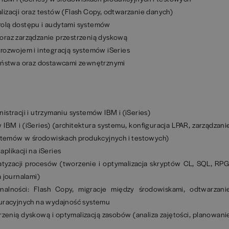
ualizacji oraz testów (Flash Copy, odtwarzanie danych)
olą dostępu i audytami systemów
oraz zarządzanie przestrzenią dyskową
rozwojem i integracją systemów iSeries
zeństwa oraz dostawcami zewnętrznymi
stracji i utrzymaniu systemów IBM i (iSeries)
M i (iSeries) (architektura systemu, konfiguracja LPAR, zarządzani
ystemów w środowiskach produkcyjnych i testowych)
plikacji na iSeries
atyzacji procesów (tworzenie i optymalizacja skryptów CL, SQL, RPG
 journalami)
nalności: Flash Copy, migracje między środowiskami, odtwarzani
guracyjnych na wydajność systemu
zenią dyskową i optymalizacją zasobów (analiza zajętości, planowani