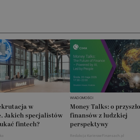
WIADOMOŚCI
ekrutacja w
Money Talks: o przyszło
. Jakich specjalistów
finansów z ludzkiej
ukać fintech?
perspektywy
ka
Redakcja KarierawFinansach.pl