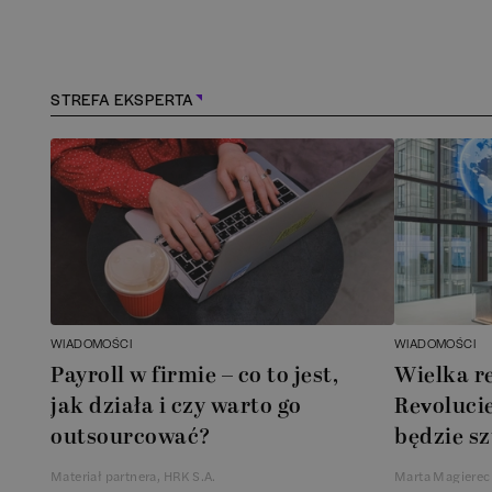
STREFA EKSPERTA
WIADOMOŚCI
WIADOMOŚCI
Payroll w firmie – co to jest,
Wielka r
jak działa i czy warto go
Revolucie
outsourcować?
będzie sz
Materiał partnera, HRK S.A.
Marta Magierec