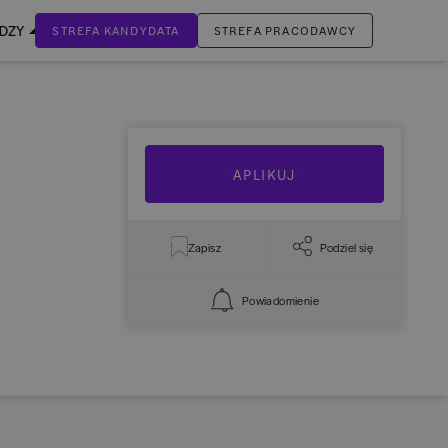
EDZY
STREFA KANDYDATA
STREFA PRACODAWCY
ZALOGUJ SIĘ
Nie masz jeszcze konta?
ZAREJESTRUJ SIĘ
APLIKUJ
Zapisz
Podziel się
Powiadomienie