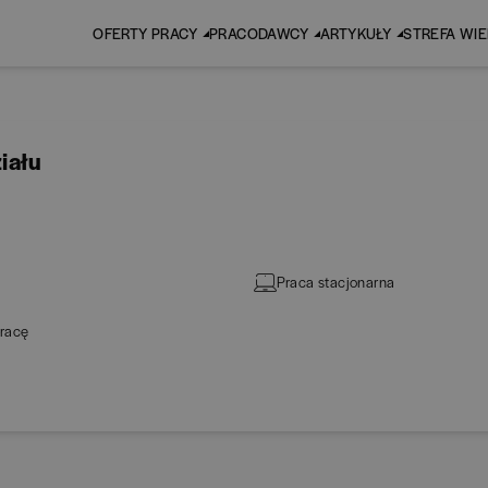
OFERTY PRACY
PRACODAWCY
ARTYKUŁY
STREFA WI
iału
Praca stacjonarna
racę