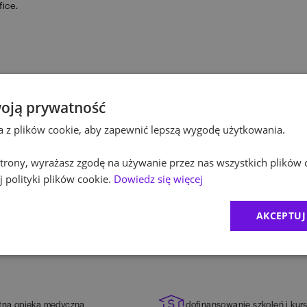
ice.
zacji finansowych, będącej liderem bankowości w Polsce.
oją prywatność
tach o skali spotykanej wyłącznie w największych przedsiębiorstwach
.
ta z plików cookie, aby zapewnić lepszą wygodę użytkowania.
ocjalnych.
 strony, wyrażasz zgodę na używanie przez nas wszystkich plików 
 polityki plików cookie.
Dowiedz się więcej
AKCEPTUJ
tna opieka medyczna
dofinansowanie szkoleń i kur