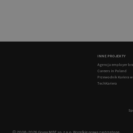
INNE PROJEKTY
Agencja employer br
Careers in Poland
Przewodnik Kariera w
TechKariera
Sp
Ⓒ 2008-
2026
Grupa MBE sp. z o.o. Wszelkie prawa zastrzeżone.