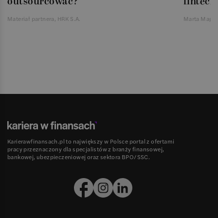
outsourcować?
fintech
Materiał partnera, HRK S.A.
Marta Magie
Karierawfinansach.pl to największy w Polsce portal z ofertami
pracy przeznaczony dla specjalistów z branży finansowej,
bankowej, ubezpieczeniowej oraz sektora BPO/SSC.