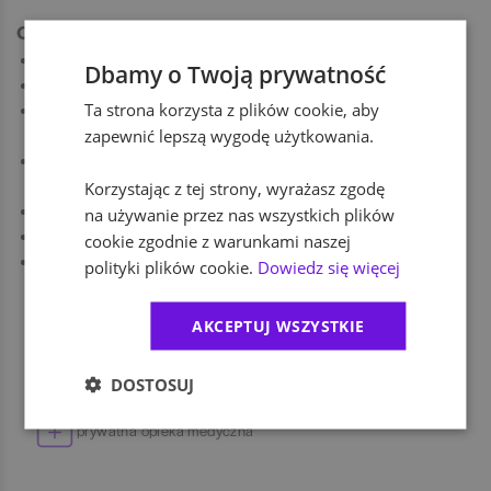
Oferujemy Ci:
Zatrudnienie w ramach umowy o pracę.
Dbamy o Twoją prywatność
Premię uzależnioną od wyników i zaangażowania.
Ta strona korzysta z plików cookie, aby
Prywatną opiekę medyczną dla Ciebie i Twojej rodziny na
zapewnić lepszą wygodę użytkowania.
preferencyjnych warunkach.
Kartę MultiSport i Ubezpieczenie Grupowe na korzystnych
warunkach.
Korzystając z tej strony, wyrażasz zgodę
System szkoleń i programów rozwojowych.
na używanie przez nas wszystkich plików
Dostęp do Wewnętrznej Giełdy Pracy.
cookie zgodnie z warunkami naszej
Przyjazną atmosferę w pracy.
polityki plików cookie.
Dowiedz się więcej
Benefity
AKCEPTUJ WSZYSTKIE
dofinansowanie zajęć sportowych
DOSTOSUJ
prywatna opieka medyczna