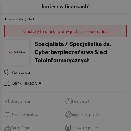
wróć do listy ofert
Niestety ta oferta pracy jest już nieaktualna.
Specjalista / Specjalistka ds.
Cyberbezpieczeństwa Sieci
Teleinformatycznych
Warszawa
Bank Pekao S.A.
Specjalista
Pełny etat
Praca hybrydowa
angielski, polski
Duża firma
Umowa o pracę