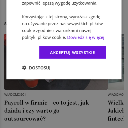
zapewnić lepszą wygodę użytkowania.
Korzystając z tej strony, wyrażasz zgodę
na używanie przez nas wszystkich plików
STREFA EKSPERTA
cookie zgodnie z warunkami naszej
polityki plików cookie.
Dowiedz się więcej
AKCEPTUJ WSZYSTKIE
DOSTOSUJ
WIADOMOŚCI
WIADOMOŚC
Payroll w firmie – co to jest, jak
Wielka 
działa i czy warto go
Jakich 
outsourcować?
fintech