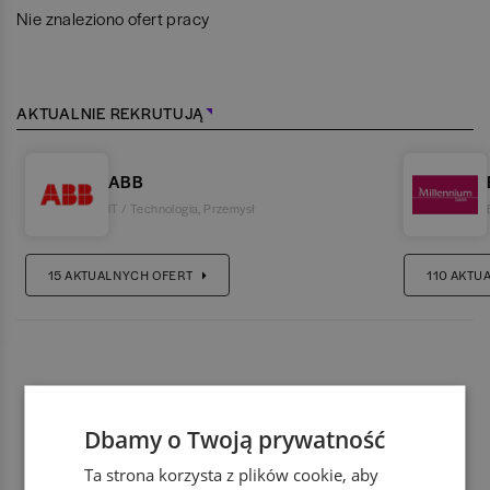
Nie znaleziono ofert pracy
AKTUALNIE REKRUTUJĄ
ABB
IT / Technologia
,
Przemysł
15
AKTUALNYCH OFERT
110
AKTU
Dbamy o Twoją prywatność
Ta strona korzysta z plików cookie, aby