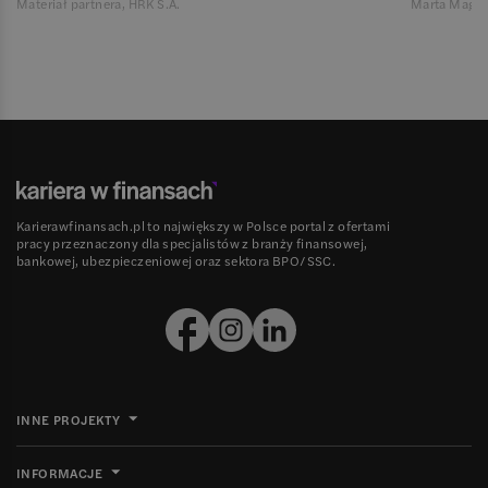
Materiał partnera, HRK S.A.
Marta Magie
Karierawfinansach.pl to największy w Polsce portal z ofertami
pracy przeznaczony dla specjalistów z branży finansowej,
bankowej, ubezpieczeniowej oraz sektora BPO/SSC.
INNE PROJEKTY
INFORMACJE