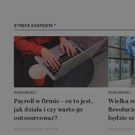
Konstancin-Jeziorna
(
1
Kościerzyna
(
1
)
STREFA EKSPERTA
Kraków
(
166
)
Lębork
(
1
)
Legionowo
(
1
)
Legnica
(
1
)
WIADOMOŚCI
WIADOMOŚCI
Payroll w firmie – co to jest,
Wielka r
Łódź
(
85
)
jak działa i czy warto go
Revolucie
outsourcować?
będzie sz
Łomianki
(
2
)
Materiał partnera, HRK S.A.
Marta Magierec