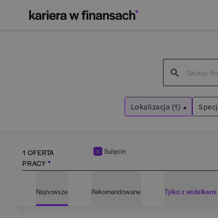
Lokalizacja (1)
Specj
Sulęcin
Wyczyść filtry
Sulęcin
1 OFERTA
PRACY
A
Najnowsze
Rekomendowane
Tylko z widełkami
A
Bartoszyce
(
1
)