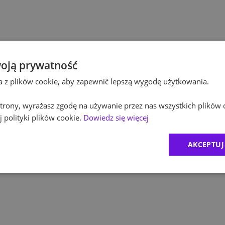
Pol
Kultura / Media
Pol
Edukacja
Equ
oją prywatność
ta z plików cookie, aby zapewnić lepszą wygodę użytkowania.
RO
 strony, wyrażasz zgodę na używanie przez nas wszystkich plików 
Zur
 polityki plików cookie.
Dowiedz się więcej
MD
AKCEPTUJ
CR
Exc
1
)
BDO