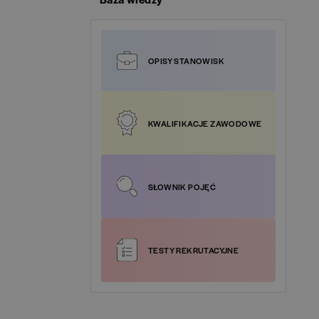
Google Analytics
(
1
)
Specjalista ds. Kadr i Płac / HR and Payroll
SIL Poland
(
0
)
Specialist
(
1
)
Google Cloud Platform
(
3
)
OPISY STANOWISK
 Materials Polska
(
0
)
Specjalista ds. Logistyki / Logistics Specialist
(
1
)
HotJar
(
1
)
magran
(
0
)
Specjalista ds. Obsługi Klienta / Customer
HTML
(
2
)
KWALIFIKACJE ZAWODOWE
Service Specialist
(
51
)
rt-HR
(
0
)
HTML5
(
2
)
Specjalista ds. Podatków / Tax Specialist
(
4
)
rtney Grupa Oney S.A.
(
0
)
SŁOWNIK POJĘĆ
IT Cloud
(
3
)
Specjalista ds. Sprzedaży / Sales Specialist
(
8
)
ck Business Solutions Europe
(
0
)
ITIL
(
1
)
Specjalista ds. Treasury / Treasury Specialist
(
1
)
TESTY REKRUTACYJNE
foss Global Shared Services
(
0
)
Java
(
3
)
Tester oprogramowania
(
1
)
ia Saturn Holding Polska
(
0
)
Javascript
(
2
)