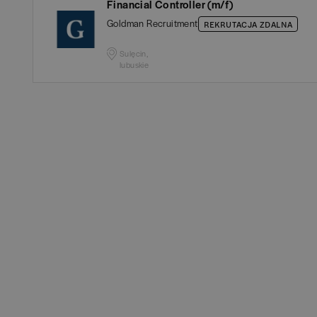
A
Financial Controller (m/f)
Białogard
(
1
)
Goldman Recruitment
REKRUTACJA ZDALNA
B
Białystok
(
4
)
Sulęcin,
lubuskie
H
Bielsko-Biała
(
1
)
IT
POKAŻ OF
Bochnia
(
1
)
K
Brodnica
(
1
)
K
Brzeg
(
1
)
P
Brzesko
(
1
)
U
Brzozów
(
1
)
Z
Bydgoszcz
(
1
)