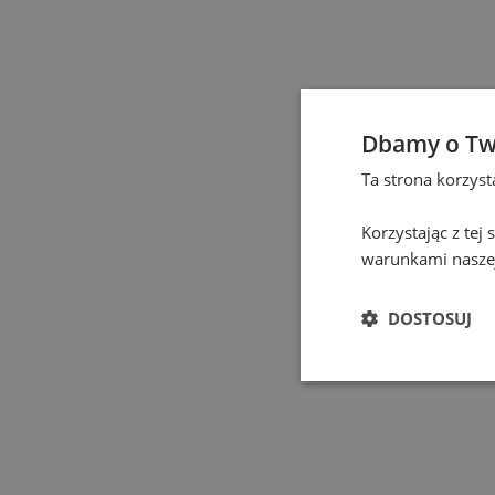
Częstochowa
(
1
)
Elbląg
(
1
)
Dbamy o Tw
Gdańsk
(
131
)
Ta strona korzys
Gdynia
(
4
)
Korzystając z tej
warunkami naszej
Gliwice
(
2
)
DOSTOSUJ
Głogów
(
1
)
Gniezno
(
2
)
Gorzów Wielkopolski
(