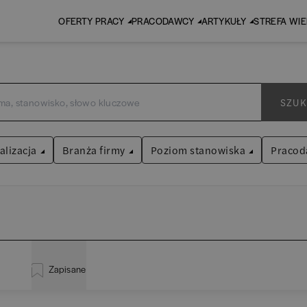
OFERTY PRACY
PRACODAWCY
ARTYKUŁY
STREFA WI
SZUK
alizacja
Branża firmy
Poziom stanowiska
Pracod
Audyt / Konsulting
Asystent
(
31
)
Bankowość
Praktykant / stażysta
(
33
)
dministracja
(
20
)
EY 
BPO / SSC
Specjalista
(
715
)
Zapisane
naliza
(
114
)
Pw
Human Resources / Rekrutacja
Kierownik/Manager
(
247
)