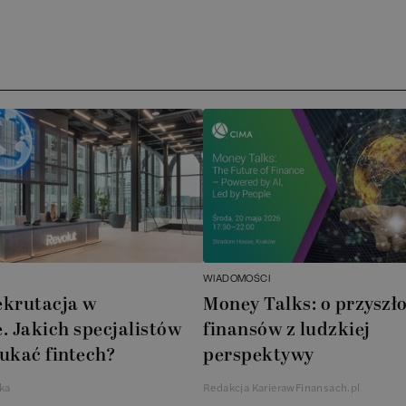
Arc
)
ATA
No
Boo
Cub
AXA
WIADOMOŚCI
Akz
ekrutacja w
Money Talks: o przyszło
. Jakich specjalistów
finansów z ludzkiej
Ins
ukać fintech?
perspektywy
Wsp
ka
Redakcja KarierawFinansach.pl