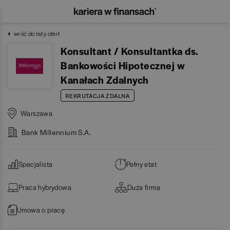
wróć do listy ofert
Konsultant / Konsultantka ds.
Bankowości Hipotecznej w
Kanałach Zdalnych
REKRUTACJA ZDALNA
Warszawa
Bank Millennium S.A.
Specjalista
Pełny etat
Praca hybrydowa
Duża firma
Umowa o pracę