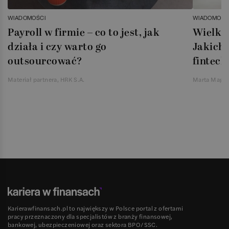
WIADOMOŚCI
WIADOMOŚC
Payroll w firmie – co to jest, jak
Wielka 
działa i czy warto go
Jakich 
outsourcować?
fintech
Materiał partnera, HRK S.A.
Marta Magie
Karierawfinansach.pl to największy w Polsce portal z ofertami
pracy przeznaczony dla specjalistów z branży finansowej,
bankowej, ubezpieczeniowej oraz sektora BPO/SSC.