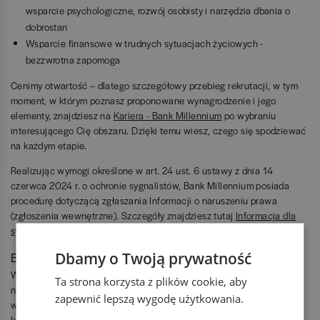
wsparcie psychologiczne, rozwój osobisty i narzędzia dbania o
dobrostan
Wsparcie finansowe w trudnych sytuacjach życiowych -
bezzwrotna zapomoga
Cenimy otwartość – dlatego szczegółowy przebieg rekrutacji, w tym
moment, w którym poznasz proponowane wynagrodzenie i jego
elementy, znajdziesz na
Kariera - Bank Millennium
po wybraniu
interesującego Cię obszaru. Dzięki temu wiesz, czego się spodziewać
na każdym etapie.
Realizując wymogi określone w art. 24 ust. 6 ustawy z dnia 14
czerwca 2024 r. o ochronie sygnalistów, Bank Millennium posiada
procedurę dotyczącą zgłaszania Informacji o naruszeniu prawa
(zgłoszenia wewnętrzne). Szczegóły znajdziesz tutaj
Informacja dla
sygnalistów
Dbamy o Twoją prywatność
Bank Millennium S.A.
W Banku Millennium patrzyMy w przyszłość, nieustannie poszukując
Ta strona korzysta z plików cookie, aby
nowych rozwiązań. Jakość jest obok innowacyjności podstawową
zapewnić lepszą wygodę użytkowania.
wartością naszej kultury organizacyjnej i przejawia się w działaniach
każdego pracownika. Zapewniamy Klientom dostęp do produktów i