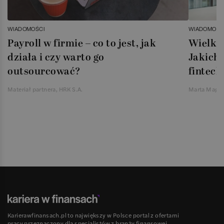
WIADOMOŚCI
WIADOMOŚC
Payroll w firmie – co to jest, jak
Wielka 
działa i czy warto go
Jakich 
outsourcować?
fintech
Materiał partnera, HRK S.A.
Marta Magie
Karierawfinansach.pl to największy w Polsce portal z ofertami
pracy przeznaczony dla specjalistów z branży finansowej,