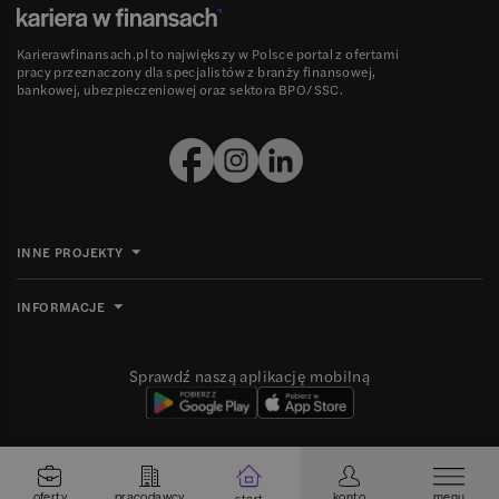
Karierawfinansach.pl to największy w Polsce portal z ofertami
pracy przeznaczony dla specjalistów z branży finansowej,
bankowej, ubezpieczeniowej oraz sektora BPO/SSC.
INNE PROJEKTY
INFORMACJE
Sprawdź naszą aplikację mobilną
Ⓒ 2008-
2026
Grupa MBE sp. z o.o. Wszelkie prawa zastrzeżone.
oferty
pracodawcy
konto
menu
start