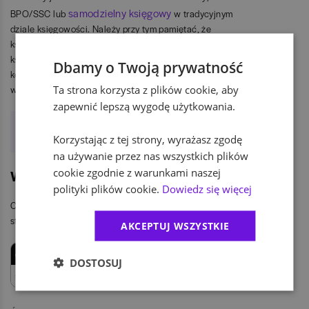
samodzielny księgowy
BPO/SSC lub
w tradycyjnym
dziale księgowości. Należy przy tym pamiętać, że
księgowość funduszy różni się znacząco od tradycyjnej
księgowości. Fund Accountant ma możliwość
Dbamy o Twoją prywatność
kontynuowania kariery również na stanowiskach, które
Ta strona korzysta z plików cookie, aby
wymagają umiejętności analitycznych.
zapewnić lepszą wygodę użytkowania.
Ile zarobią księgowi w 2025 roku? Tabele
Korzystając z tej strony, wyrażasz zgodę
wynagrodzeń
na używanie przez nas wszystkich plików
cookie zgodnie z warunkami naszej
Wynagrodzenie
polityki plików cookie.
Dowiedz się więcej
Całkowite miesięczne wynagrodzenie brutto na
stanowisku Fund Accountant (Księgowy funduszy):
AKCEPTUJ WSZYSTKIE
dolny kwartyl
mediana
górny kwartyl
DOSTOSUJ
9 000 zł
10 000 zł
10 500 zł