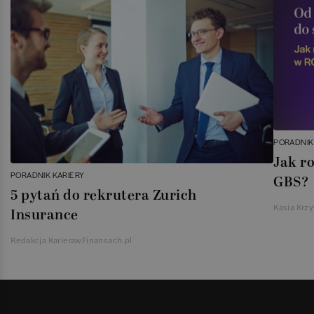
PORADNIK
Jak r
PORADNIK KARIERY
GBS?
5 pytań do rekrutera Zurich
Kasia Krz
Insurance
Redakcja KarierawFinansach.pl