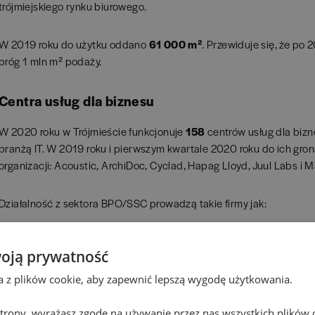
trójmiejskiego rynku biurowego.
W 2019 roku do użytku oddano
61 000 m²
. Przewiduje się, że po
próg 1 mln m² podaży.
Centra usług dla biznesu
W 2020 roku w Trójmieście funkcjonuje
158
centrów usług dla bizn
branżą IT. W 2019 roku i pierwszym kwartale 2020 roku do ich gron
organizacji: Acoustic, ArchiDoc, Cyclad, Hapag Lloyd, Juul Labs i Ma
Działalność z sektora BPO/SSC prowadzą takie firmy jak:
Arla Global Shared Services
oją prywatność
FUJIFILM Europe Business Service
ta z plików cookie, aby zapewnić lepszą wygodę użytkowania.
Hempel Paints (Poland)
thyssenkrupp Group Services Gdańsk
 strony, wyrażasz zgodę na używanie przez nas wszystkich plików 