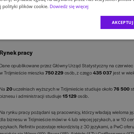
State Street Bank
 polityki plików cookie.
Dowiedz się więcej
EY (dawniej Ernst & Young)
Lufthansa Systems Poland
AKCEPTUJ
Rödl & Partner
Metsä Group
Rynek pracy
Dane opublikowane przez Główny Urząd Statystyczny na czerwiec 
w Trójmieście mieszka
750 229
osób, z czego
435 037
jest w wie
Na
20
uczelniach wyższych w Trójmieście studiuje około
76 500
st
biznesu i administracji studiuje
15 129
osób.
Na rynku pracy pożądani są pracownicy, którzy władają wieloma j
dla biznesu w Trójmieście mówi w 4 lub więcej językach, a w 10 cen
językach. Refinitiv pozostaje rekordzistą z 30 językami, a PwC ofer
znajdują się Wipro (19), Bayer (18), AirHelp (17) i GetResponse (17)