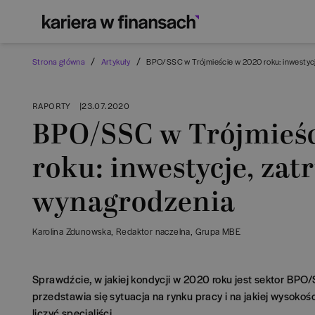
/
/
Strona główna
Artykuły
BPO/SSC w Trójmieście w 2020 roku: inwestycj
RAPORTY
|
23.07.2020
BPO/SSC w Trójmieśc
roku: inwestycje, zat
wynagrodzenia
Karolina Zdunowska
, Redaktor naczelna
, Grupa MBE
Sprawdźcie, w jakiej kondycji w 2020 roku jest sektor BPO/
przedstawia się sytuacja na rynku pracy i na jakiej wysok
liczyć specjaliści.