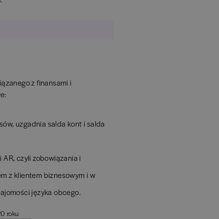
ązanego z finansami i
e:
ów, uzgadnia salda kont i salda
i AR, czyli zobowiązania i
em z klientem biznesowym i w
najomości języka obcego.
20 roku