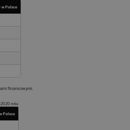
 w Polsce
jami finansowymi.
 2020 roku
w Polsce