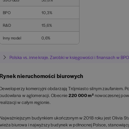
BPO
10,3%
R&D
15,6%
Inny model
0,6%
Polska vs. inne kraje. Zarobki w księgowości i finansach w B
Rynek nieruchomości biurowych
Deweloperzy komercyjni obdarzają Trójmiasto silnym zaufaniem. 
budowlana w aglomeracji. Obecnie
220 000 m²
nowoczesnej powie
realizacji w całym regionie.
Najważniejszym budynkiem ukończonym w 2018 roku jest Olivia Star
wieża biurowa i najwyższy budynek w północnej Polsce, stanowi