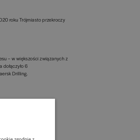
 2020 roku Trójmiasto przekroczy
esu – w większości związanych z
a dołączyło 6
ersk Drilling.
cookie zgodnie z