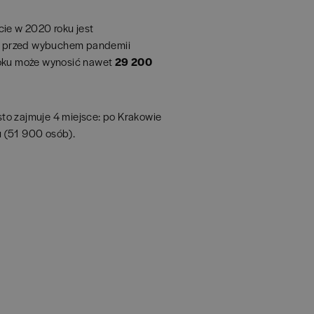
cie w 2020 roku jest
e przed wybuchem pandemii
roku może wynosić nawet
29 200
to zajmuje 4 miejsce: po Krakowie
u (51 900 osób).