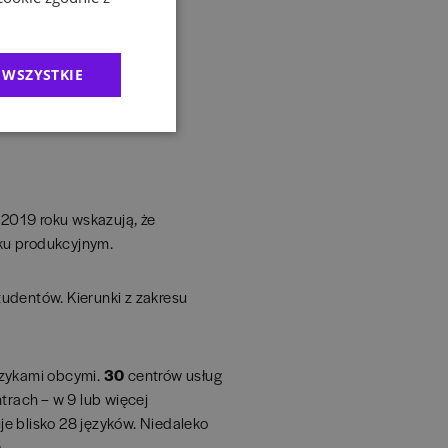
 WSZYSTKIE
2019 roku wskazują, że
ku produkcyjnym.
udentów. Kierunki z zakresu
ęzykami obcymi.
30
centrów usług
trach – w 9 lub więcej
uje blisko 28 języków. Niedaleko
.