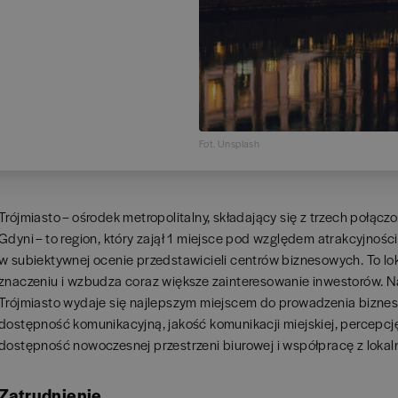
Fot. Unsplash
Trójmiasto – ośrodek metropolitalny, składający się z trzech połąc
Gdyni – to region, który zajął 1 miejsce pod względem atrakcyjnośc
w subiektywnej ocenie przedstawicieli centrów biznesowych. To loka
znaczeniu i wzbudza coraz większe zainteresowanie inwestorów. Na
Trójmiasto wydaje się najlepszym miejscem do prowadzenia biznes
dostępność komunikacyjną, jakość komunikacji miejskiej, percepcję 
dostępność nowoczesnej przestrzeni biurowej i współpracę z lokal
Zatrudnienie