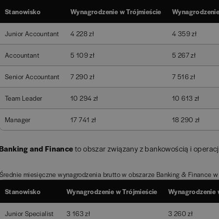
Stanowisko
Wynagrodzenie w Trójmieście
Wynagrodzenie
Junior Accountant
4 228 zł
4 359 zł
Accountant
5 109 zł
5 267 zł
Senior Accountant
7 290 zł
7 516 zł
Team Leader
10 294 zł
10 613 zł
Manager
17 741 zł
18 290 zł
Banking and Finance
to obszar związany z bankowością i operac
Średnie miesięczne wynagrodzenia brutto w obszarze Banking & Finance w
Stanowisko
Wynagrodzenie w Trójmieście
Wynagrodzenie 
Junior Specialist
3 163 zł
3 260 zł