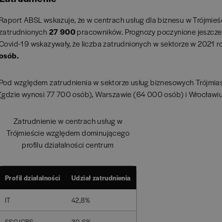
Raport ABSL wskazuje, że w centrach usług dla biznesu w Trójmieś
zatrudnionych
27 900
pracowników. Prognozy poczynione jeszcz
Covid-19 wskazywały, że liczba zatrudnionych w sektorze w 2021 
osób.
Pod względem zatrudnienia w sektorze usług biznesowych Trójmias
(gdzie wynosi 77 700 osób), Warszawie (64 000 osób) i Wrocławi
Zatrudnienie w centrach usług w
Trójmieście względem dominującego
profilu działalności centrum
Profil działalności
Udział zatrudnienia
IT
42,8%
SSC/GBS
30,6%