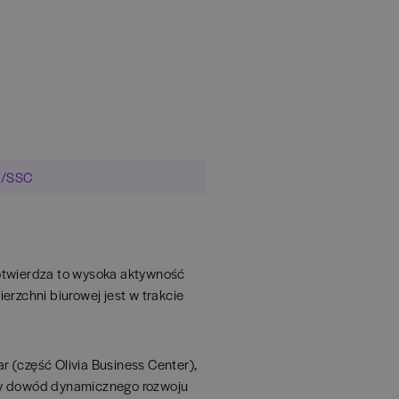
PO/SSC
Potwierdza to wysoka aktywność
rzchni biurowej jest w trakcie
 (część Olivia Business Center),
ący dowód dynamicznego rozwoju