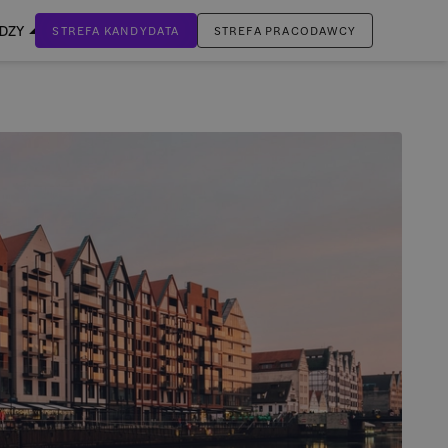
EDZY
STREFA KANDYDATA
STREFA PRACODAWCY
ZALOGUJ SIĘ
Nie masz jeszcze konta?
ZAREJESTRUJ SIĘ